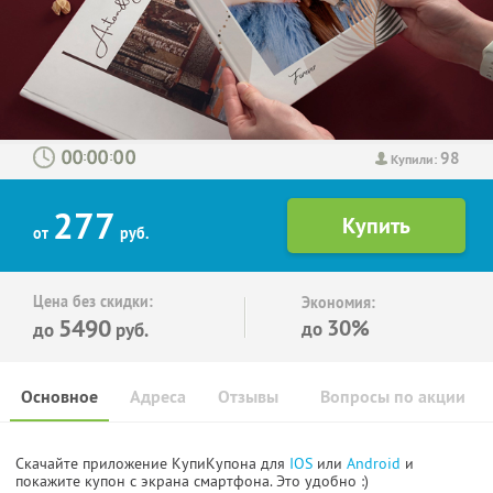
98
:
:
Купили:
277
от
руб.
Цена без скидки:
Экономия:
5490
30%
до
до
руб.
Основное
Адреса
Отзывы
Вопросы по акции
Скачайте приложение КупиКупона для
IOS
или
Android
и
покажите купон с экрана смартфона. Это удобно :)