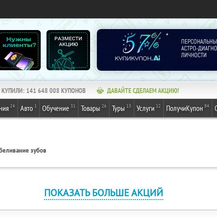
КУПИЛИ:
141 648 008
КУПОНОВ
ДАВАЙТЕ СДЕЛАЕМ АКЦИЮ!
24
1
31
26
13
12
84
ния
Авто
Обучение
Товары
Туры
Услуги
ПолучиКупон
беливание зубов
ПОКАЗАТЬ БОЛЬШЕ АКЦИЙ