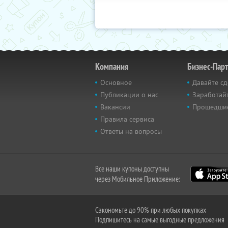
Компания
Бизнес-Пар
Основное
Давайте сд
Публикации о нас
Заработайт
Вакансии
Прошедши
Правила сервиса
Ответы на вопросы
Все наши купоны доступны
через Мобильное Приложение:
Сэкономьте до 90% при любых покупках
Подпишитесь на самые выгодные предложения