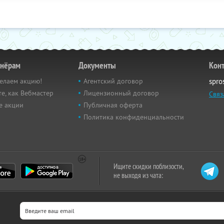
тнёрам
Документы
Кон
елаем акцию!
Агентский договор
spro
е, как Вебмастер
Лицензионный договор
Связ
е акции
Публичная оферта
Политика конфиденциальности
Ищите скидки поблизости,
не выходя из чата: