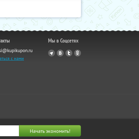
такты
Мы в Соцсетях
si@kupikupon.ru
аться с нами