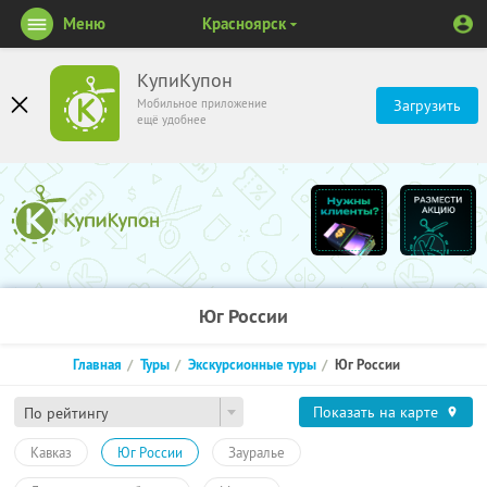
Меню
Красноярск
КупиКупон
Мобильное приложение
Загрузить
ещё удобнее
Юг России
Главная
Туры
Экскурсионные туры
Юг России
Показать на карте
По рейтингу
Кавказ
Юг России
Зауралье