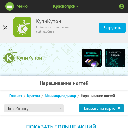
Меню
Красноярск
КупиКупон
Мобильное приложение
Загрузить
ещё удобнее
Наращивание ногтей
Главная
Красота
Маникюр/педикюр
Наращивание ногтей
Показать на карте
По рейтингу
ПОКАЗАТЬ БОЛЬШЕ АКЦИЙ