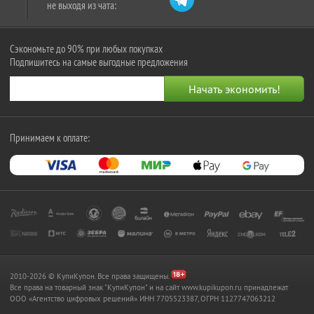
не выходя из чата:
Сэкономьте до 90% при любых покупках
Подпишитесь на самые выгодные предложения
Принимаем к оплате:
2010-2026 © КупиКупон. Все права защищены.
Все права на товарный знак "КупиКупон" и на сайт www.kupikupon.ru принадлежат
OOO «Агентство цифровых решений» ИНН 7705523387, ОГРН 1127747063212