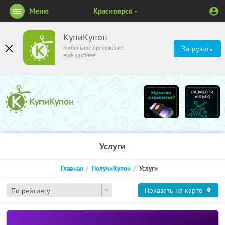
Меню
Красноярск
КупиКупон
Мобильное приложение
Загрузить
ещё удобнее
Услуги
Главная
ПолучиКупон
Услуги
Показать на карте
По рейтингу