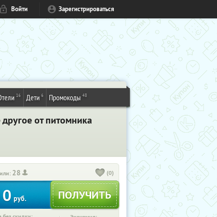
Войти
Зарегистрироваться
16
6
48
Отели
Дети
Промокоды
 другое от питомника
28
(0)
или:
0
руб.
 без скидки: