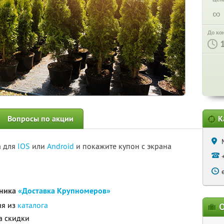
∞
До ко
Вопросы по акции
К
а для
IOS
или
Android
и покажите купон с экрана
мника
«Доставка Крупномеров»
ия из
каталога
О
а скидки