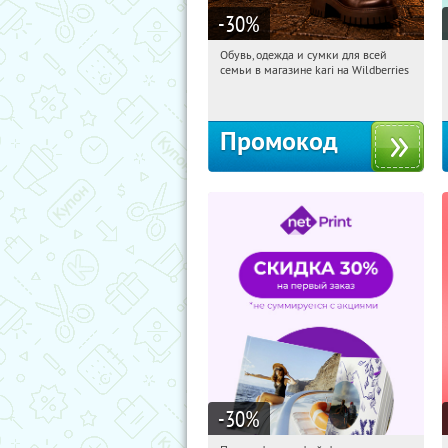
-30
%
Обувь, одежда и сумки для всей
14:35:06
Получили:
1
семьи в магазине kari на Wildberries
Россия
Промокод
-30
%