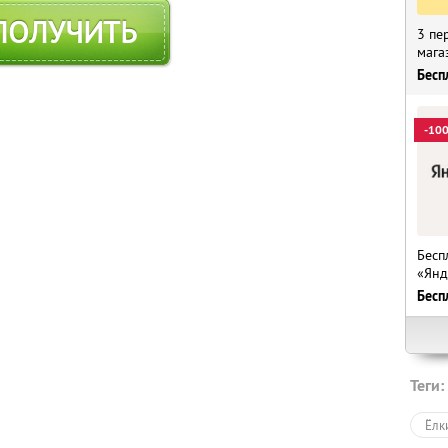
ПОЛУЧИТЬ
3 пе
мага
Бесп
-10
Бесп
«Янд
Бесп
Теги:
Ёлк