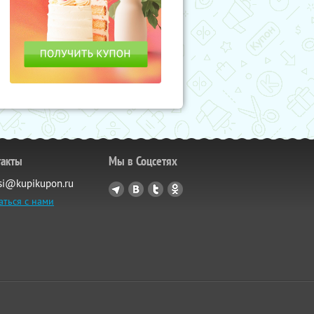
такты
Мы в Соцсетях
si@kupikupon.ru
аться с нами