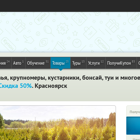
24
1
31
25
13
12
83
ния
Авто
Обучение
Товары
Туры
Услуги
ПолучиКупон
я, крупномеры, кустарники, бонсай, туи и многое
Скидка 50%
. Красноярск
Получ
Цена