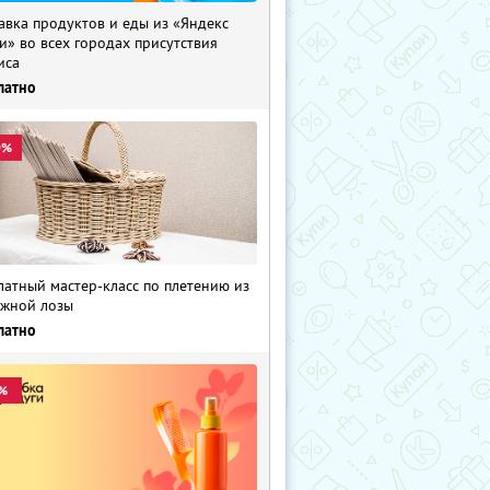
авка продуктов и еды из «Яндекс
и» во всех городах присутствия
иса
латно
0%
латный мастер-класс по плетению из
жной лозы
латно
%