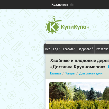
Красноярск
6
2
1
Все
Еда
Красота
Здоровье
Развлече
Хвойные и плодовые деревь
«Доставка Крупномеров».
Главная
Товары
Для дома и дачи