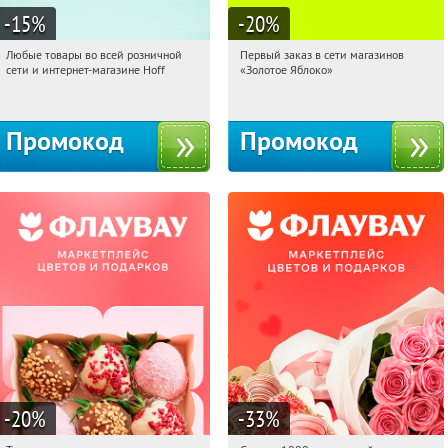
-15
%
-20
%
Любые товары во всей розничной
Первый заказ в сети магазинов
14:35:06
Получили:
83
14:35:06
Получи первым!
сети и интернет-магазине Hoff
«Золотое Яблоко»
Москва, 1-й Волоколамский проезд,
Россия
10с1
Промокод
Промокод
-20
%
-33
%