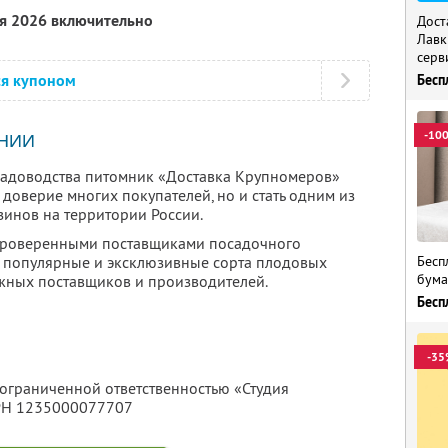
ря 2026 включительно
Дост
Лавк
серв
ся купоном
Бесп
-10
НИИ
 садоводства питомник «Доставка Крупномеров»
 доверие многих покупателей, но и стать одним из
инов на территории России.
 проверенными поставщиками посадочного
Бесп
ы популярные и эксклюзивные сорта плодовых
бума
ежных поставщиков и производителей.
Бесп
-35
 ограниченной ответственностью «Студия
ГРН 1235000077707