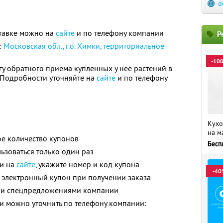
d
тавке можно на
сайте
и по телефону компании
Р
:
Московская обл., г.о. Химки, территориальное
-10
гу обратного приёма купленных у неё растений в
. Подробности уточняйте на
сайте
и по телефону
Кухо
на м
е количество купонов
Бесп
зоваться только один раз
ли на
сайте
, укажите номер и код купона
-40
 электронный купон при получении заказа
ими спецпредложениями компании
 можно уточнить по телефону компании: