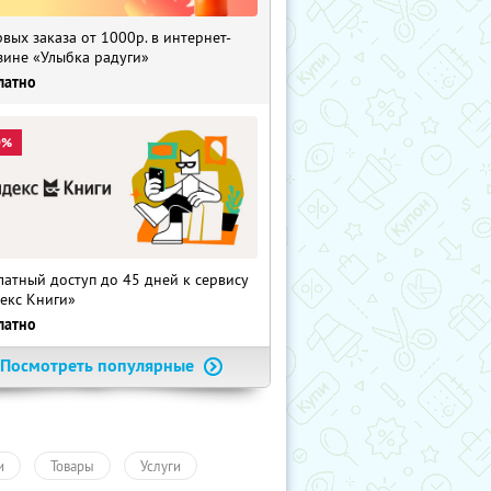
рвых заказа от 1000р. в интернет-
зине «Улыбка радуги»
латно
0%
латный доступ до 45 дней к сервису
екс Книги»
латно
Посмотреть популярные
и
Товары
Услуги