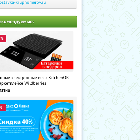
ostavka-krupnomerov.ru
екомендуемые:
0%
нные электронные весы KitchenOK
аркетплейсе Wildberries
латно
%