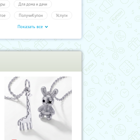
ары
Для дома и дачи
гое
ПолучиКупон
Услуги
Показать все