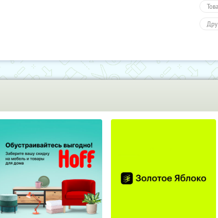
Тов
Дру