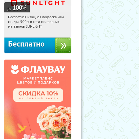
100
%
до
Бесплатная изящная подвеска или
14:35:06
Получили:
73
скидка 500р. в сети ювелирных
Россия
магазинов SUNLIGHT
Бесплатно