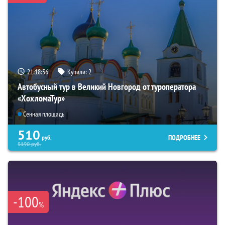
21:18:35
Купили:
2
Автобусный тур в Великий Новгород от туроператора
«ХохломаТур»
Сенная площадь
510
ПОДРОБНЕЕ
руб.
5190
руб.
-100
%