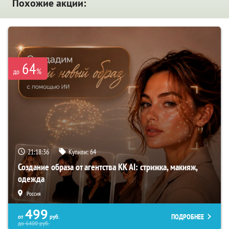
Похожие акции:
64
%
до
21:18:35
Купили:
64
Создание образа от агентства KK AI: стрижка, макияж,
одежда
Россия
499
ПОДРОБНЕЕ
от
руб.
до
6400
руб.