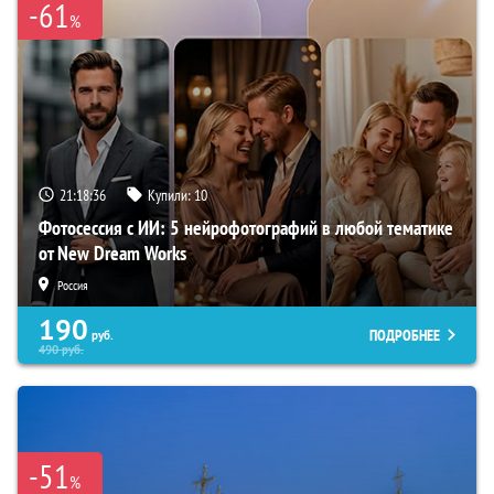
-61
%
21:18:35
Купили:
10
Фотосессия с ИИ: 5 нейрофотографий в любой тематике
от New Dream Works
Россия
190
ПОДРОБНЕЕ
руб.
490
руб.
-51
%