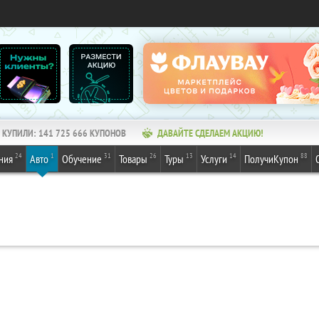
КУПИЛИ:
141 725 666
КУПОНОВ
ДАВАЙТЕ СДЕЛАЕМ АКЦИЮ!
24
1
31
26
13
14
88
ния
Авто
Обучение
Товары
Туры
Услуги
ПолучиКупон