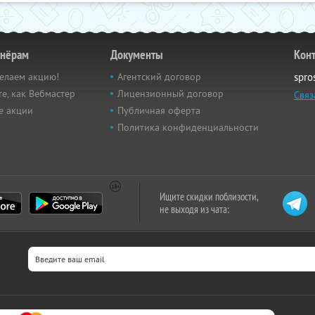
тнёрам
Документы
Кон
елаем акцию!
Агентский договор
spro
е, как Вебмастер
Лицензионный договор
Связ
е акции
Публичная оферта
Политика конфиденциальности
Ищите скидки поблизости,
не выходя из чата: