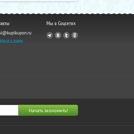
такты
Мы в Соцсетях
si@kupikupon.ru
аться с нами