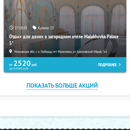
17:18:58
Купили:
13
Отдых для двоих в загородном отеле Malakhovka Palace
5*
Московская обл., г. о. Люберцы, пгт Малаховка, ул. Красковский Обрыв, 7к1
2520
ПОДРОБНЕЕ
от
руб.
до
57000
руб.
ПОКАЗАТЬ БОЛЬШЕ АКЦИЙ