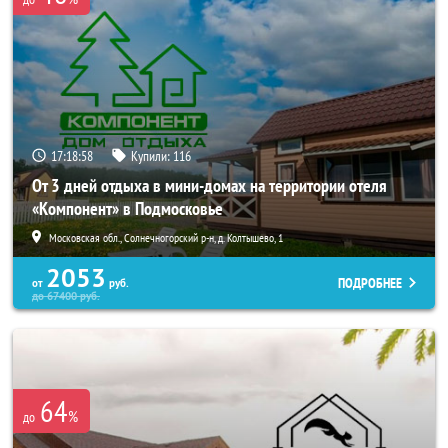
17:18:58
Купили:
116
От 3 дней отдыха в мини-домах на территории отеля
«Компонент» в Подмосковье
Московская обл., Солнечногорский р-н, д. Колтышево, 1
2053
ПОДРОБНЕЕ
от
руб.
до
67400
руб.
64
%
до