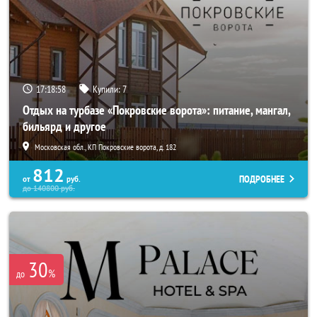
17:18:58
Купили:
7
Отдых на турбазе «Покровские ворота»: питание, мангал,
бильярд и другое
Московская обл., КП Покровские ворота, д. 182
812
ПОДРОБНЕЕ
от
руб.
до
140800
руб.
30
%
до