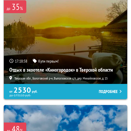
35
%
до
17:18:58
Купи первым!
Отдых в экоотеле «Киногородок» в Тверской области
Тверская обл., Бологовский р-н, Выползовское с/п, дер. Михайловское, д. 15
2530
ПОДРОБНЕЕ
от
руб.
до
173110
руб.
48
%
до