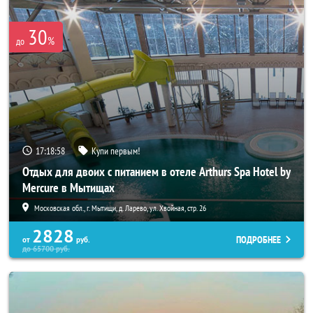
30
%
до
17:18:58
Купи первым!
Отдых для двоих с питанием в отеле Arthurs Spa Hotel by
Mercure в Мытищах
Московская обл., г. Мытищи, д. Ларево, ул. Хвойная, стр. 26
2828
ПОДРОБНЕЕ
от
руб.
до
65700
руб.