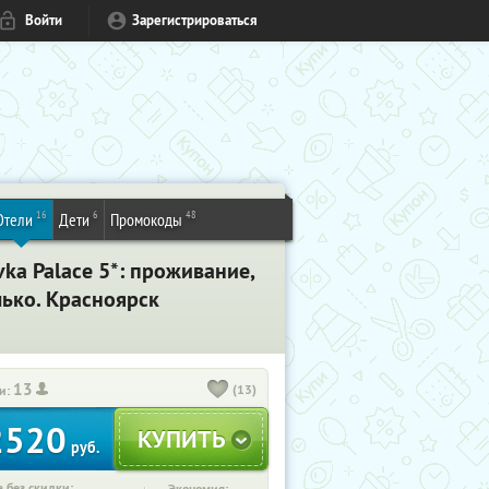
Войти
Зарегистрироваться
16
6
48
Отели
Дети
Промокоды
ka Palace 5*: проживание,
лько. Красноярск
13
(13)
и:
2520
руб.
 без скидки: