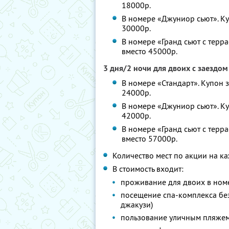
18000р.
В номере «Джуниор сьют». Куп
30000р.
В номере «Гранд сьют с терра
вместо 45000р.
3 дня/2 ночи для двоих с заездом
В номере «Стандарт». Купон з
24000р.
В номере «Джуниор сьют». Куп
42000р.
В номере «Гранд сьют с терра
вместо 57000р.
Количество мест по акции на к
В стоимость входит:
проживание для двоих в ном
посещение спа-комплекса без 
джакузи)
пользование уличным пляжем