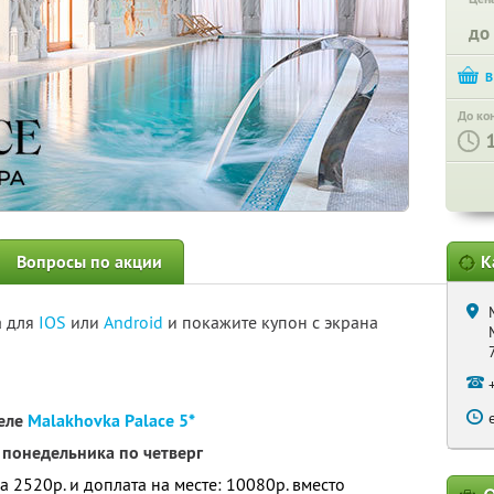
до
До ко
Вопросы по акции
К
а для
IOS
или
Android
и покажите купон с экрана
теле
Malakhovka Palace 5*
 понедельника по четверг
а 2520р. и доплата на месте: 10080р. вместо