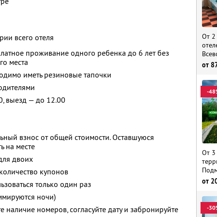
тре
От 2
рии всего отеля
отел
латное проживание одного ребенка до 6 лет без
Всев
го места
от
8
одимо иметь резиновые тапочки
родителями
-48
0, выезд — до 12.00
ьный взнос от общей стоимости. Оставшуюся
ь на месте
От 3
для двоих
терр
Подм
количество купонов
от
2
зоваться только один раз
ммируются ночи)
-30
е наличие номеров, согласуйте дату и забронируйте