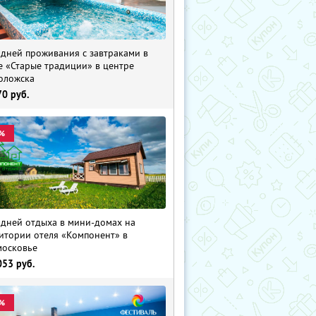
 дней проживания с завтраками в
е «Старые традиции» в центре
оложска
70
руб.
%
 дней отдыха в мини-домах на
итории отеля «Компонент» в
осковье
053
руб.
%