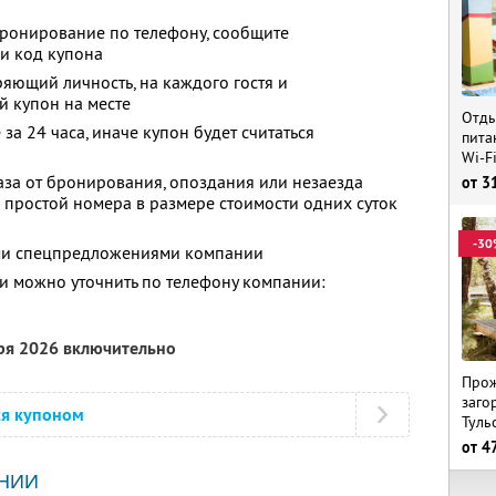
бронирование по телефону, сообщите
и код купона
ряющий личность, на каждого гостя и
й купон на месте
Отды
за 24 часа, иначе купон будет считаться
пита
Wi-F
аза от бронирования, опоздания или незаезда
от
3
й простой номера в размере стоимости одних суток
-30
ими спецпредложениями компании
 можно уточнить по телефону компании:
бря 2026 включительно
Прож
заго
ся купоном
Туль
от
4
НИИ