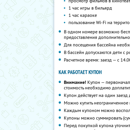
просмотр фильмов в кинотеа
1 час игры в бильярд
1 час караоке
пользование Wi-Fi на террито
В одном номере возможно бесп
предоставления дополнительно
Для посещения бассейна необх
В бассейн допускаются дети с 
Расчетное время: заезд — с 14.0
КАК РАБОТАЕТ КУПОН
Внимание!
Купон — первоначал
стоимость необходимо доплатит
Купон действует на один заезд 
Можно купить неограниченное 
Каждым купоном можно восполь
Купоны можно суммировать (су
Перед покупкой купона уточнит