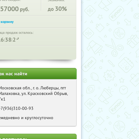
Экономия:
57000
30%
до
руб.
нца продаж осталось:
:
:
ак нас найти
Московская обл., г. о. Люберцы, пгт
Малаховка, ул. Красковский Обрыв,
7к1
+7(936)310-00-93
ежедневно и круглосуточно