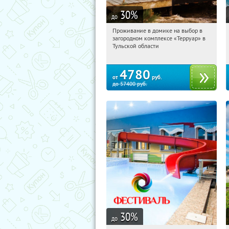
30
%
до
Проживание в домике на выбор в
19:36:18
Купили:
8
загородном комплексе «Терруар» в
Тульская обл., Ясногорский р-н, с.
Тульской области
Кузмищево
4780
от
руб.
до
57400
руб.
30
%
до