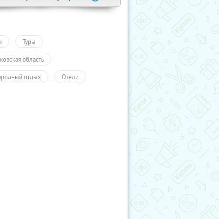
ы
Туры
ковская область
ородный отдых
Отели