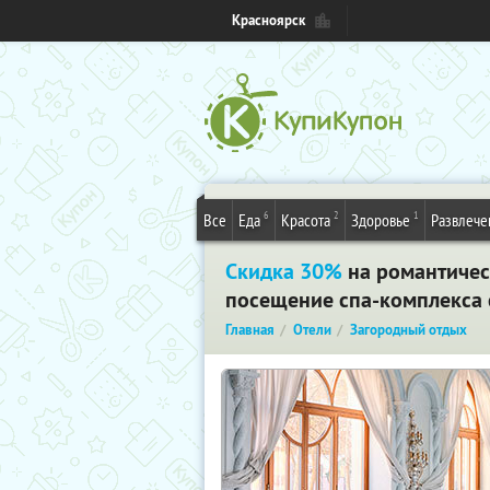
Красноярск
6
2
1
Все
Еда
Красота
Здоровье
Развлече
Скидка 30%
на романтическ
посещение спа-комплекса с
Главная
Отели
Загородный отдых