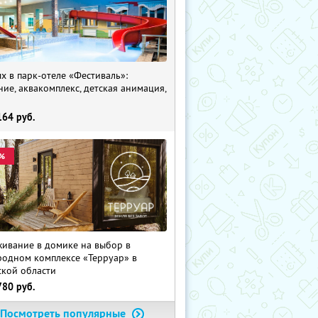
х в парк-отеле «Фестиваль»:
ние, аквакомплекс, детская анимация,
i
164
руб.
%
ивание в домике на выбор в
родном комплексе «Терруар» в
ской области
780
руб.
Посмотреть популярные