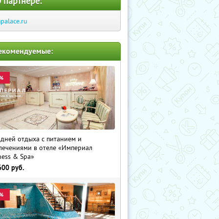
 партнере:
palace.ru
екомендуемые:
%
 дней отдыха с питанием и
лечениями в отеле «Империал
ness & Spa»
600
руб.
%