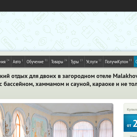
24
1
31
26
13
12
83
ния
Авто
Обучение
Товары
Туры
Услуги
ПолучиКупон
ий отдых для двоих в загородном отеле Malakhov
 бассейном, хаммамом и сауной, караоке и не то
Купил
от
Цена