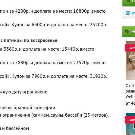
О
он за 4200р. и доплата на месте: 16800р. вместо
m
сой». Купон за 6300р. и доплата на месте: 25200р.
Р
 с пятницы по воскресенье
-42
а 3360р. и доплата на месте: 13440р. вместо
он за 5880р. и доплата на месте: 23520р. вместо
сой». Купон за 7980р. и доплата на месте: 31920р.
От 3
разв
аждую дату ограничено
Well
от
4
ере выбранной категории
ограничения (хаммам, сауны, бассейн (25 метров),
-40
 и бассейном