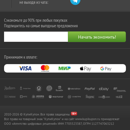
не выходя из чата:
Сэкономьте до 90% при любых покупках
Подпишитесь на самые выгодные предложения
Принимаем к оплате:
2010-2026 © КупиКупон. Все права защищены.
Все права на товарный знак "КупиКупон" и на сайт www.kupikupon.ru принадлежат
OOO «Агентство цифровых решений» ИНН 7705523387, ОГРН 1127747063212