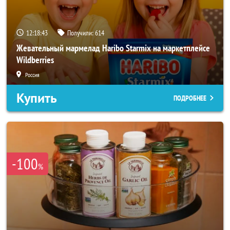
12:18:41
Получили:
614
Жевательный мармелад Haribo Starmix на маркетплейсе
Wildberries
Россия
Купить
ПОДРОБНЕЕ
-100
%