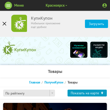
Меню
Красноярск
КупиКупон
Мобильное приложение
Загрузить
ещё удобнее
Товары
Главная
ПолучиКупон
Товары
Показать на карте
По рейтингу