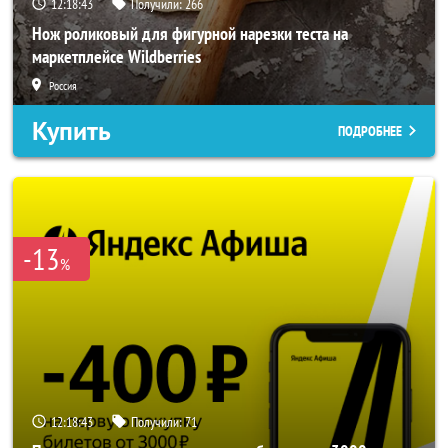
12:18:41
Получили:
266
Нож роликовый для фигурной нарезки теста на
маркетплейсе Wildberries
Россия
Купить
ПОДРОБНЕЕ
-13
%
12:18:41
Получили:
71