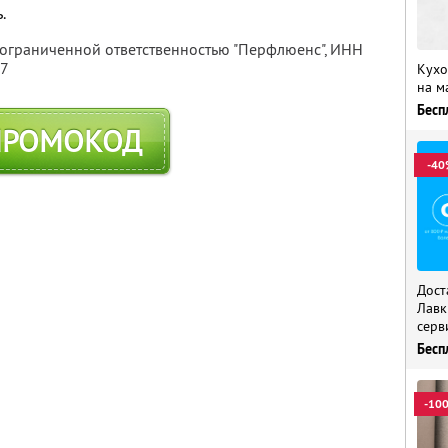
.
 ограниченной ответственностью "Перфлюенс",
ИНН
57
Кухо
на м
Бесп
ПРОМОКОД
-40
Дост
Лавк
серв
Бесп
-10