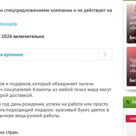
ми спецпредложениями компании и не действуют на
Цве
дек
мокодов
«Ф
а 2026 включительно
Бе
ся купоном
Тор
так
«Ф
Бе
тов и подарков, который объединяет тысячи
ч покупателей. Клиенты из любой точки мира могут
трой доставкой.
Р
 год, день рождения, успехи на работе или просто
ть подходящий подарок: красивый букет, цветок в
бычную вещь ручной работы.
-10
их стран.