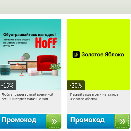
-15
%
-20
%
Любые товары во всей розничной
Первый заказ в сети магазинов
08:03:04
Получили:
83
08:03:04
Получи первым!
сети и интернет-магазине Hoff
«Золотое Яблоко»
Москва, 1-й Волоколамский проезд,
Россия
10с1
Промокод
Промокод