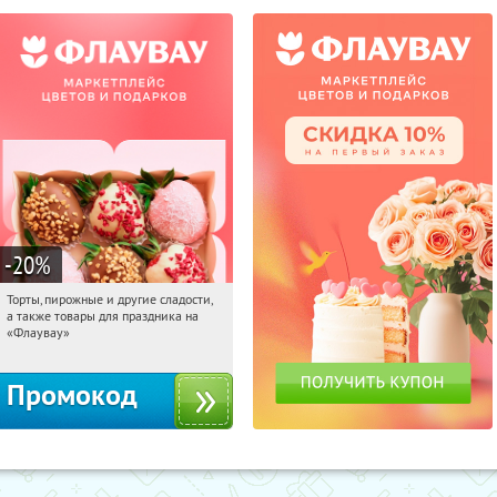
-20
%
Торты, пирожные и другие сладости,
08:03:04
Получили:
6
а также товары для праздника на
Россия
«Флаувау»
Промокод