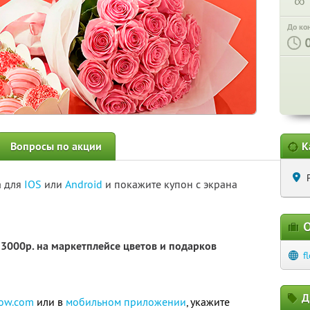
∞
До ко
Вопросы по акции
К
а для
IOS
или
Android
и покажите купон с экрана
О
 3000р. на маркетплейсе цветов и подарков
f
Д
ow.com
или в
мобильном приложении
, укажите