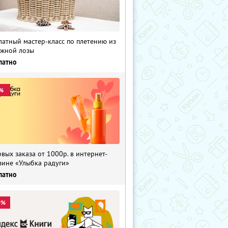
латный мастер-класс по плетению из
жной лозы
латно
%
рвых заказа от 1000р. в интернет-
зине «Улыбка радуги»
латно
0%