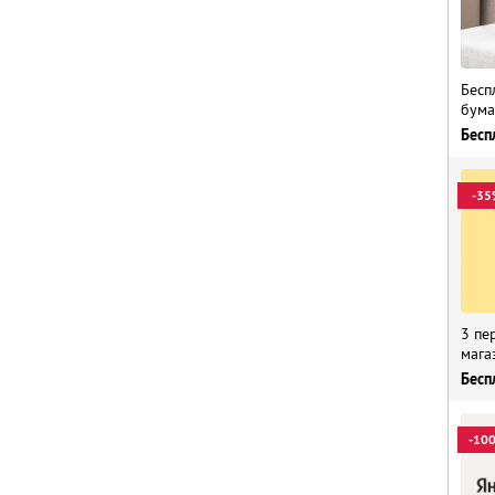
Бесп
бума
Бесп
-35
3 пе
мага
Бесп
-10