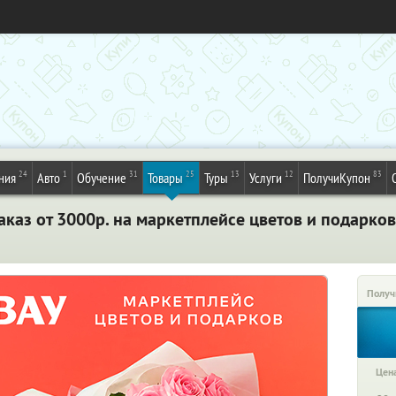
24
1
31
25
13
12
83
ния
Авто
Обучение
Товары
Туры
Услуги
ПолучиКупон
каз от 3000р. на маркетплейсе цветов и подарко
Получ
Цена