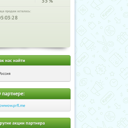
33
%
нца продаж осталось:
:
:
ак нас найти
Россия
 партнере:
lowwow.prfl.me
ругие акции партнера