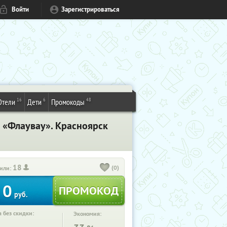
Войти
Зарегистрироваться
16
6
48
Отели
Дети
Промокоды
в «Флаувау». Красноярск
18
(0)
или:
0
руб.
 без скидки:
Экономия: