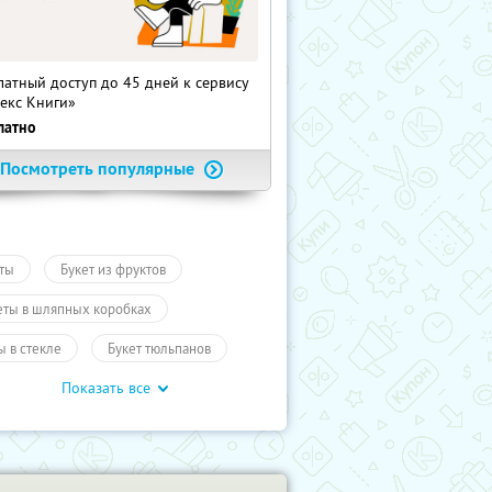
латный доступ до 45 дней к сервису
екс Книги»
латно
Посмотреть популярные
ты
Букет из фруктов
еты в шляпных коробках
ы в стекле
Букет тюльпанов
Показать все
ары
Подарки, сувениры
ары
Подарки
Промокоды
учиКупон