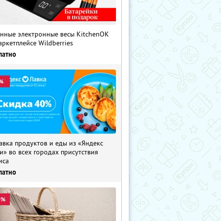
нные электронные весы KitchenOK
аркетплейсе Wildberries
латно
%
авка продуктов и еды из «Яндекс
и» во всех городах присутствия
иса
латно
0%