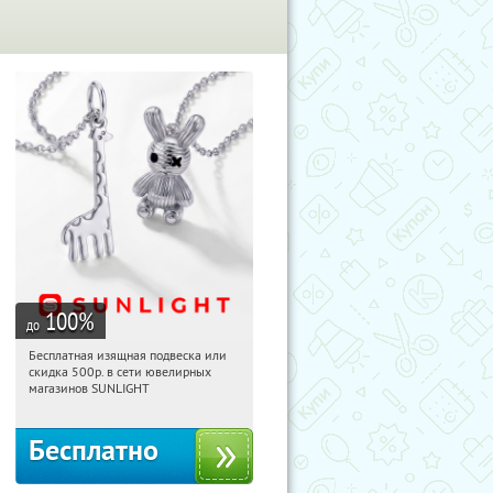
100
%
до
Бесплатная изящная подвеска или
08:03:04
Получили:
73
скидка 500р. в сети ювелирных
Россия
магазинов SUNLIGHT
Бесплатно