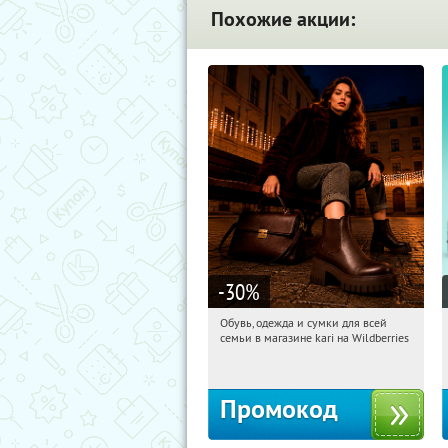
Похожие акции:
-30
%
Обувь, одежда и сумки для всей
08:03:04
Получили:
30
семьи в магазине kari на Wildberries
Россия
Промокод