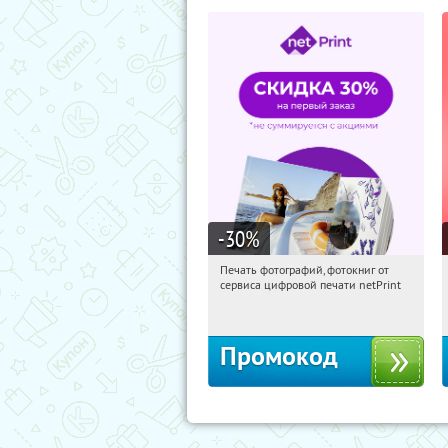
-30
%
Печать фотографий, фотокниг от
08:03:04
Получили:
4
сервиса цифровой печати netPrint
Россия
Промокод