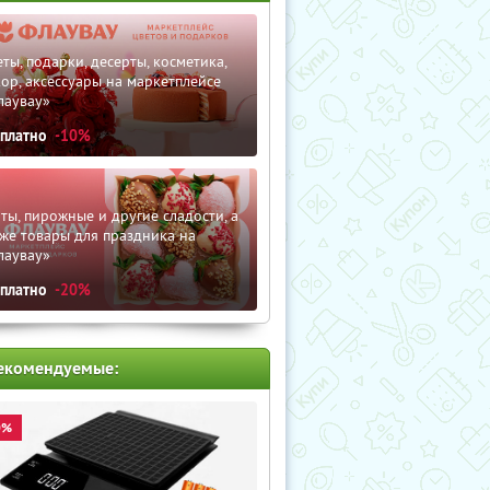
ты, подарки, десерты, косметика,
ор, аксессуары на маркетплейсе
лаувау»
сплатно
-10%
ты, пирожные и другие сладости, а
же товары для праздника на
лаувау»
сплатно
-20%
екомендуемые:
0%