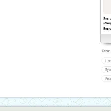
Бесп
«Янд
Бесп
Теги:
Цве
Бук
Роз
Тов
Тов
Пол