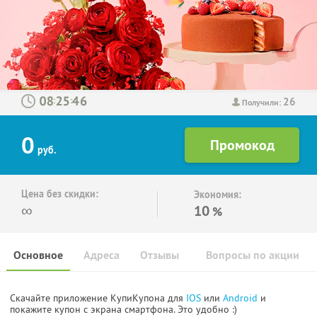
26
:
:
Получили:
0
руб.
Цена без скидки:
Экономия:
∞
10
%
Основное
Адреса
Отзывы
Вопросы по акции
Скачайте приложение КупиКупона для
IOS
или
Android
и
покажите купон с экрана смартфона. Это удобно :)