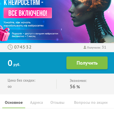
31
:
:
Получили:
0
руб.
Цена без скидки:
Экономия:
∞
56
%
Основное
Адреса
Отзывы
Вопросы по акции