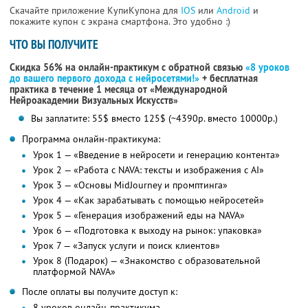
Скачайте приложение КупиКупона для
IOS
или
Android
и
покажите купон с экрана смартфона. Это удобно :)
ЧТО ВЫ ПОЛУЧИТЕ
Скидка 56% на онлайн-практикум с обратной связью
«8 уроков
до вашего первого дохода с нейросетями!»
+ бесплатная
практика в течение 1 месяца от «Международной
Нейроакадемии Визуальных Искусств»
Вы заплатите: 55$ вместо 125$ (~4390р. вместо 10000р.)
Программа онлайн-практикума:
Урок 1 — «Введение в нейросети и генерацию контента»
Урок 2 — «Работа с NAVA: тексты и изображения с AI»
Урок 3 — «Основы MidJourney и промптинга»
Урок 4 — «Как зарабатывать с помощью нейросетей»
Урок 5 — «Генерация изображений еды на NAVA»
Урок 6 — «Подготовка к выходу на рынок: упаковка»
Урок 7 — «Запуск услуги и поиск клиентов»
Урок 8 (Подарок) — «Знакомство с образовательной
платформой NAVA»
После оплаты вы получите доступ к:
8 уроков онлайн-практикума