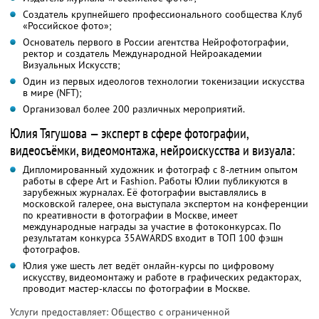
Создатель крупнейшего профессионального сообщества Клуб
«Российское фото»;
Основатель первого в России агентства Нейрофотографии,
ректор и создатель Международной Нейроакадемии
Визуальных Искусств;
Один из первых идеологов технологии токенизации искусства
в мире (NFT);
Организовал более 200 различных мероприятий.
Юлия Тягушова — эксперт в сфере фотографии,
видеосъёмки, видеомонтажа, нейроискусства и визуала:
Дипломированный художник и фотограф с 8-летним опытом
работы в сфере Art и Fashion. Работы Юлии публикуются в
зарубежных журналах. Её фотографии выставлялись в
московской галерее, она выступала экспертом на конференции
по креативности в фотографии в Москве, имеет
международные награды за участие в фотоконкурсах. По
результатам конкурса 35AWARDS входит в ТОП 100 фэшн
фотографов.
Юлия уже шесть лет ведёт онлайн-курсы по цифровому
искусству, видеомонтажу и работе в графических редакторах,
проводит мастер-классы по фотографии в Москве.
Услуги предоставляет: Общество с ограниченной