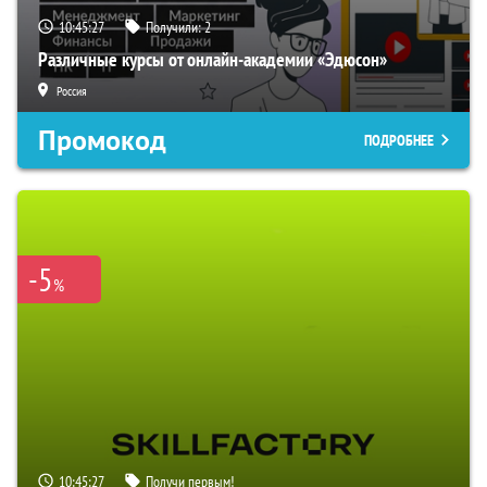
10:45:27
Получили:
2
Различные курсы от онлайн-академии «Эдюсон»
Россия
Промокод
ПОДРОБНЕЕ
-5
%
10:45:27
Получи первым!