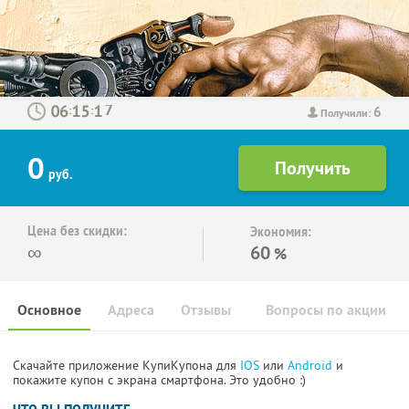
6
:
:
Получили:
0
руб.
Цена без скидки:
Экономия:
∞
60
%
Основное
Адреса
Отзывы
Вопросы по акции
Скачайте приложение КупиКупона для
IOS
или
Android
и
покажите купон с экрана смартфона. Это удобно :)