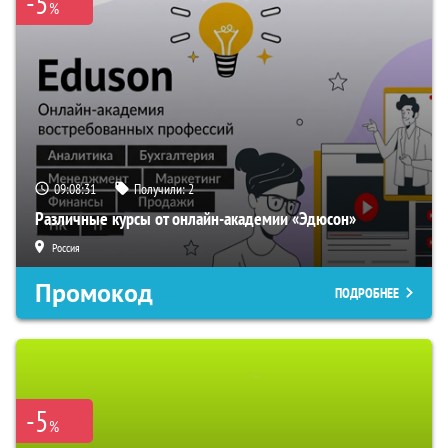
-5
%
09:08:30
Получили:
2
Различные курсы от онлайн-академии «Эдюсон»
Россия
Промокод
ПОДРОБНЕЕ
-5
%