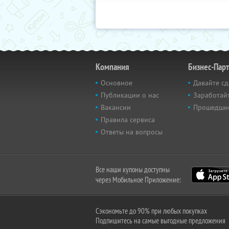
Компания
Бизнес-Пар
Основное
Давайте сд
Публикации о нас
Заработайт
Вакансии
Прошедши
Правила сервиса
Ответы на вопросы
Все наши купоны доступны
через Мобильное Приложение:
Сэкономьте до 90% при любых покупках
Подпишитесь на самые выгодные предложения