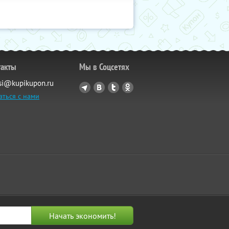
такты
Мы в Соцсетях
si@kupikupon.ru
аться с нами