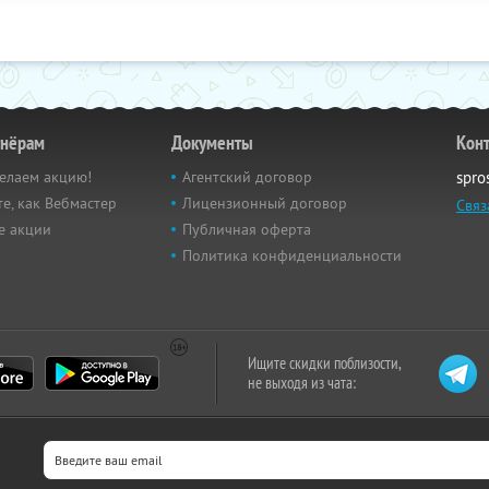
тнёрам
Документы
Кон
елаем акцию!
Агентский договор
spro
е, как Вебмастер
Лицензионный договор
Связ
е акции
Публичная оферта
Политика конфиденциальности
Ищите скидки поблизости,
не выходя из чата: