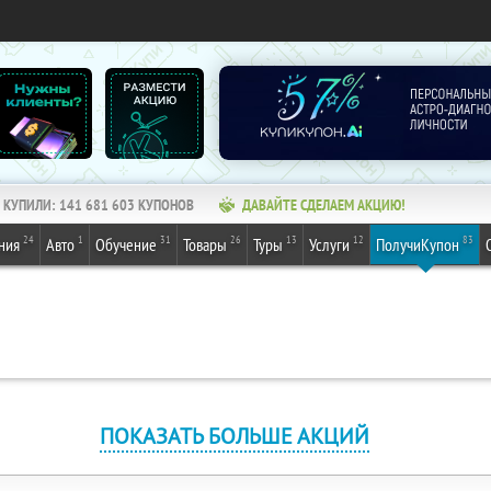
КУПИЛИ:
141 681 603
КУПОНОВ
ДАВАЙТЕ СДЕЛАЕМ АКЦИЮ!
24
1
31
26
13
12
83
ния
Авто
Обучение
Товары
Туры
Услуги
ПолучиКупон
ПОКАЗАТЬ БОЛЬШЕ АКЦИЙ