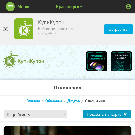
Меню
Красноярск
КупиКупон
Мобильное приложение
Загрузить
ещё удобнее
Отношения
Главная
Обучение
Другое
Отношения
Показать на карте
По рейтингу