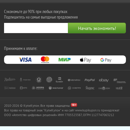
Сэкономьте до 90% при любых покупках
Подпишитесь на самые выгодные предложения
Принимаем к оплате:
2010-2026 © КупиКупон. Все права защищены.
Все права на товарный знак "КупиКупон" и на сайт www.kupikupon.ru принадлежат
OOO «Агентство цифровых решений» ИНН 7705523387, ОГРН 1127747063212