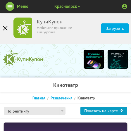
Меню
Красноярск
КупиКупон
Мобильное приложение
Загрузить
ещё удобнее
Кинотеатр
Главная
Развлечения
Кинотеатр
Показать на карте
По рейтингу