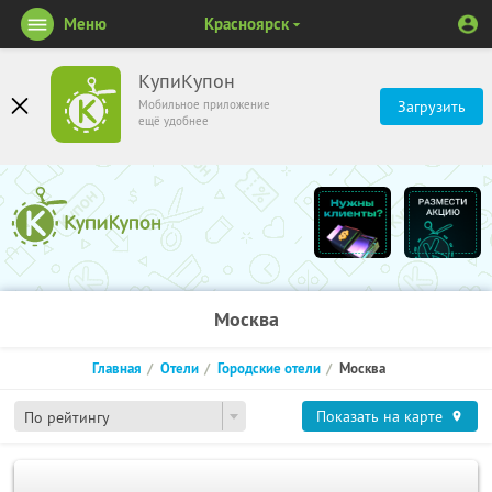
Меню
Красноярск
КупиКупон
Мобильное приложение
Загрузить
ещё удобнее
Москва
Главная
Отели
Городские отели
Москва
Показать на карте
По рейтингу