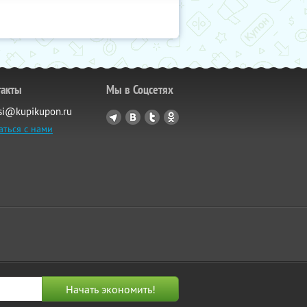
такты
Мы в Соцсетях
si@kupikupon.ru
аться с нами