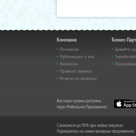
Компания
Бизнес-Пар
Основное
Давайте сд
Публикации о нас
Заработайт
Вакансии
Прошедши
Правила сервиса
Ответы на вопросы
Все наши купоны доступны
через Мобильное Приложение:
Сэкономьте до 90% при любых покупках
Подпишитесь на самые выгодные предложения