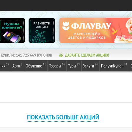
КУПИЛИ:
141 725 669
КУПОНОВ
ДАВАЙТЕ СДЕЛАЕМ АКЦИЮ!
24
1
31
26
13
14
88
ния
Авто
Обучение
Товары
Туры
Услуги
ПолучиКупон
ПОКАЗАТЬ БОЛЬШЕ АКЦИЙ