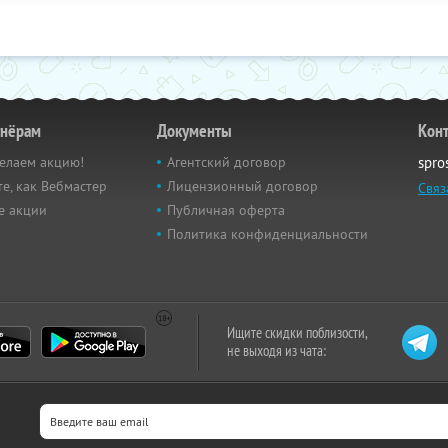
тнёрам
Документы
Кон
елаем акцию!
Агентский договор
spro
е, как Вебмастер
Лицензионный договор
Связ
е акции
Публичная оферта
Политика конфиденциальности
Ищите скидки поблизости,
не выходя из чата: