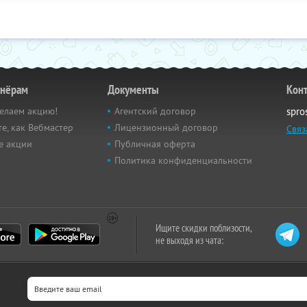
тнёрам
Документы
Кон
елаем акцию!
Агентский договор
spro
е, как Вебмастер
Лицензионный договор
Связ
е акции
Публичная оферта
Политика конфиденциальности
Ищите скидки поблизости,
не выходя из чата: