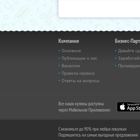
Компания
Бизнес-Пар
Основное
Давайте сд
Публикации о нас
Заработайт
Вакансии
Прошедши
Правила сервиса
Ответы на вопросы
Все наши купоны доступны
через Мобильное Приложение:
Сэкономьте до 90% при любых покупках
Подпишитесь на самые выгодные предложения