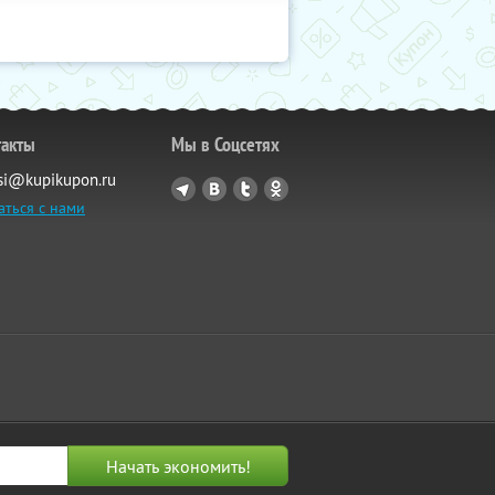
такты
Мы в Соцсетях
si@kupikupon.ru
аться с нами