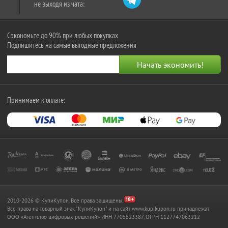
не выходя из чата:
Сэкономьте до 90% при любых покупках
Подпишитесь на самые выгодные предложения
Принимаем к оплате:
2010-2026 © КупиКупон. Все права защищены.
Все права на товарный знак "КупиКупон" и на сайт www.kupikupon.ru принадлежат
OOO «Агентство цифровых решений» ИНН 7705523387, ОГРН 1127747063212