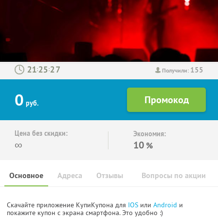
155
:
:
Получили:
0
руб.
Цена без скидки:
Экономия:
∞
10
%
Основное
Адреса
Отзывы
Вопросы по акции
Скачайте приложение КупиКупона для
IOS
или
Android
и
покажите купон с экрана смартфона. Это удобно :)