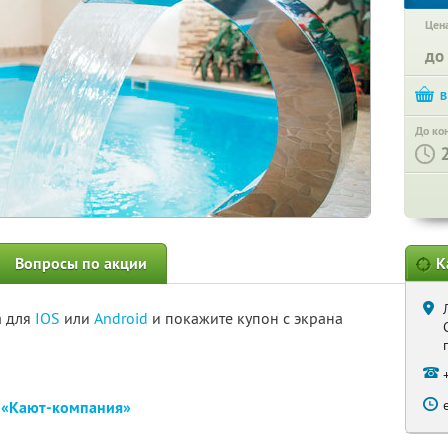
Цена
до
До ко
Вопросы по акции
К
а для
IOS
или
Android
и покажите купон с экрана
е
«Кают-компания»