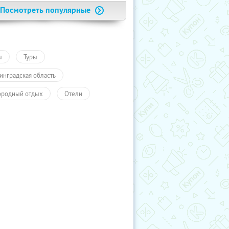
Посмотреть популярные
ы
Туры
инградская область
ородный отдых
Отели