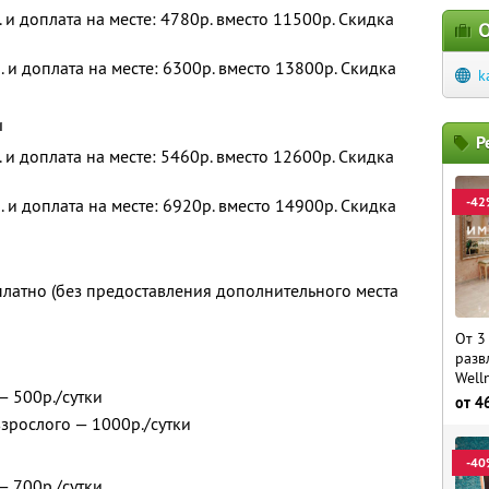
. и доплата на месте: 4780р. вместо 11500р. Скидка
О
. и доплата на месте: 6300р. вместо 13800р. Скидка
k
и
Р
. и доплата на месте: 5460р. вместо 12600р. Скидка
-42
. и доплата на месте: 6920р. вместо 14900р. Скидка
платно (без предоставления дополнительного места
От 3
разв
Well
— 500р./сутки
от
4
взрослого — 1000р./сутки
-40
— 700р./сутки