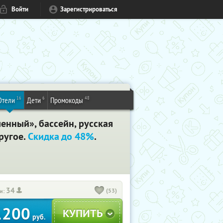
Войти
Зарегистрироваться
16
6
48
Отели
Дети
Промокоды
енный», бассейн, русская
ругое.
Скидка до 48%
.
34
(53)
и:
1200
руб.