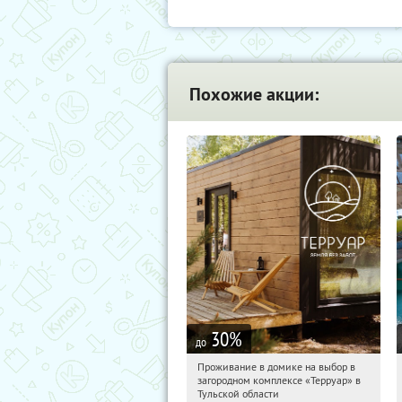
Похожие акции:
30
%
до
Проживание в домике на выбор в
23:14:58
Купили:
8
загородном комплексе «Терруар» в
Тульская обл., Ясногорский р-н, с.
Тульской области