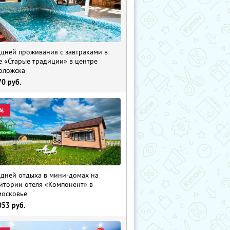
 дней проживания с завтраками в
е «Старые традиции» в центре
оложска
70
руб.
%
 дней отдыха в мини-домах на
итории отеля «Компонент» в
осковье
053
руб.