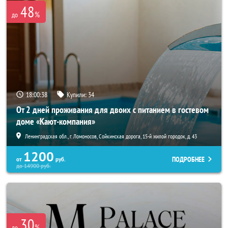
48
%
до
18:00:37
Купили:
34
От 2 дней проживания для двоих с питанием в гостевом
доме «Кают-компания»
Ленинградская обл., г. Ломоносов, Сойкинская дорога, 15-й жилой городок, д. 43
1200
ПОДРОБНЕЕ
от
руб.
до
14900
руб.
30
%
до