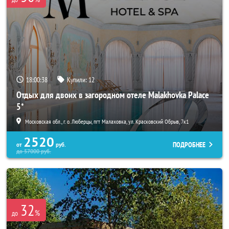
18:00:37
Купили:
12
Отдых для двоих в загородном отеле Malakhovka Palace
5*
Московская обл., г. о. Люберцы, пгт Малаховка, ул. Красковский Обрыв, 7к1
2520
ПОДРОБНЕЕ
от
руб.
до
57000
руб.
32
%
до