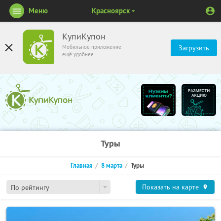
Меню
Красноярск
КупиКупон
Мобильное приложение
Загрузить
ещё удобнее
Туры
Главная
8 марта
Туры
Показать на карте
По рейтингу