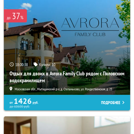
37
%
до
18:00:37
Купили:
10
Отдых для двоих в Avrora Family Club рядом с Пяловским
водохранилищем
Московская обл., Мытищинский р-н, д. Степаньково, ул. Рождественская, д. 25
1426
ПОДРОБНЕЕ
от
руб.
до
60600
руб.