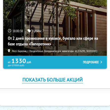
18:00:37
Купили:
7
От 2 дней проживания в куваксе, бунгало или сфере на
базе отдыха «Папоротник»
Респ. Карелия, г. Лахденпохья (Координаты для навигатора: 61.576291, 30.033301)
1330
ПОДРОБНЕЕ
от
руб.
до
17880
руб.
ПОКАЗАТЬ БОЛЬШЕ АКЦИЙ