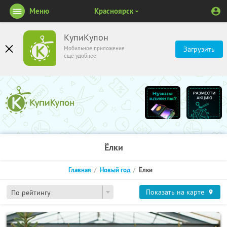
Меню
Красноярск
КупиКупон
Мобильное приложение
Загрузить
ещё удобнее
Ёлки
Главная
Новый год
Ёлки
Показать на карте
По рейтингу