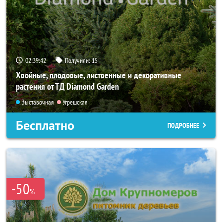
02:39:41
Получили:
15
Хвойные, плодовые, лиственные и декоративные
растения от ТД Diamond Garden
Выставочная
Угрешская
Бесплатно
ПОДРОБНЕЕ
-50
%