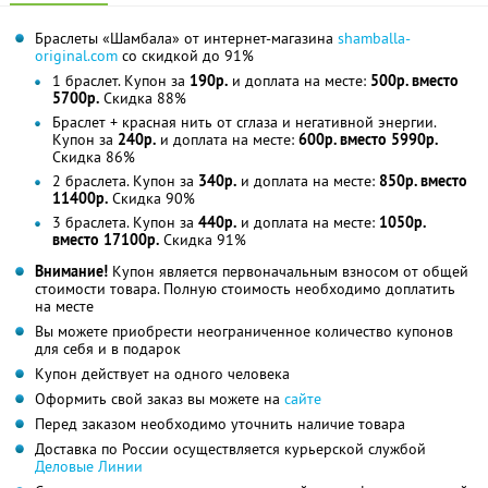
Браслеты «Шамбала» от интернет-магазина
shamballa-
original.com
со скидкой до 91%
1 браслет. Купон за
190р.
и доплата на месте:
500р. вместо
5700р.
Скидка 88%
Браслет + красная нить от сглаза и негативной энергии.
Купон за
240р.
и доплата на месте:
600р. вместо 5990р.
Скидка 86%
2 браслета. Купон за
340р.
и доплата на месте:
850р. вместо
11400р.
Скидка 90%
3 браслета. Купон за
440р.
и доплата на месте:
1050р.
вместо 17100р.
Скидка 91%
Внимание!
Купон является первоначальным взносом от общей
стоимости товара. Полную стоимость необходимо доплатить
на месте
Вы можете приобрести неограниченное количество купонов
для себя и в подарок
Купон действует на одного человека
Оформить свой заказ вы можете на
сайте
Перед заказом необходимо уточнить наличие товара
Доставка по России осуществляется курьерской службой
Деловые Линии