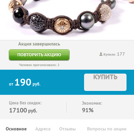
Акция завершилась
177
ПОВТОРИТЬ АКЦИЮ
Купили:
Человек проголосовало: 2
КУПИТЬ
190
от
руб.
Цена без скидки:
Экономия:
17100
91%
руб.
Основное
Адреса
Отзывы
Вопросы по акции