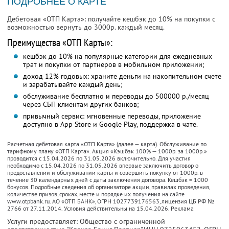
ПОДРОБНЕЕ О КАРТЕ
Дебетовая «ОТП Карта»: получайте кешбэк до 10% на покупки с
возможностью вернуть до 3000р. каждый месяц.
Преимущества «ОТП Карты»:
кешбэк до 10% на популярные категории для ежедневных
трат и покупки от партнеров в мобильном приложении;
доход 12% годовых: храните деньги на накопительном счете
и зарабатывайте каждый день;
обслуживание бесплатно и переводы до 500000 р./месяц
через СБП клиентам других банков;
привычный сервис: мгновенные переводы, приложение
доступно в App Store и Google Play, поддержка в чате.
Расчетная дебетовая карта «ОТП Карта» (далее — карта). Обслуживание по
тарифному плану «ОТП Карта». Акция «Кэшбэк 100% — 1000р. за 1000р.»
проводится с 15.04.2026 по 31.05.2026 включительно. Для участия
необходимо с 15.04.2026 по 31.05.2026 впервые заключить договор о
предоставлении и обслуживании карты и совершить покупку от 1000р. в
течение 30 календарных дней с даты заключения договора. Кешбэк = 1000
бонусов. Подробные сведения об организаторе акции, правилах проведения,
количестве призов, сроках, месте и порядке их получения на сайте
www.otpbank.ru. АО «ОТП БАНК», ОГРН 1027739176563, лицензия ЦБ РФ №
2766 от 27.11.2014. Условия действительны на 15.04.2026. Реклама
Услуги предоставляет: Общество с ограниченной