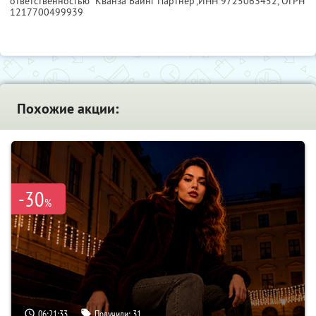
ответственностью "Кванза Баинг Партнер",
ИНН 9725063452
, ОГРН
1217700499939
Похожие акции:
-30
%
06:21:33
Получили:
31