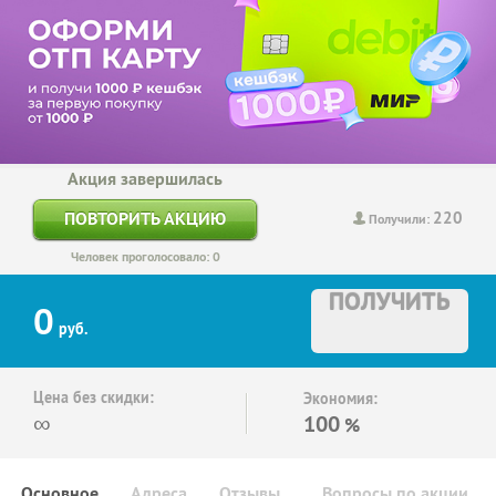
Акция завершилась
220
ПОВТОРИТЬ АКЦИЮ
Получили:
Человек проголосовало: 0
ПОЛУЧИТЬ
0
руб.
Цена без скидки:
Экономия:
∞
100
%
Основное
Адреса
Отзывы
Вопросы по акции