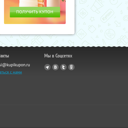
такты
Мы в Соцсетях
si@kupikupon.ru
аться с нами