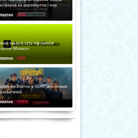
нсферов из аэропортов i'way
сплатно
-10%
вый заказ в сети магазинов
олотое Яблоко»
сплатно
-20%
дней бесплатно в START для новых
льзователей
сплатно
-100%