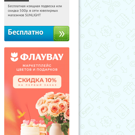
Бесплатная изящная подвеска или
17:37:20
Получили:
73
скидка 500р. в сети ювелирных
Россия
магазинов SUNLIGHT
Бесплатно