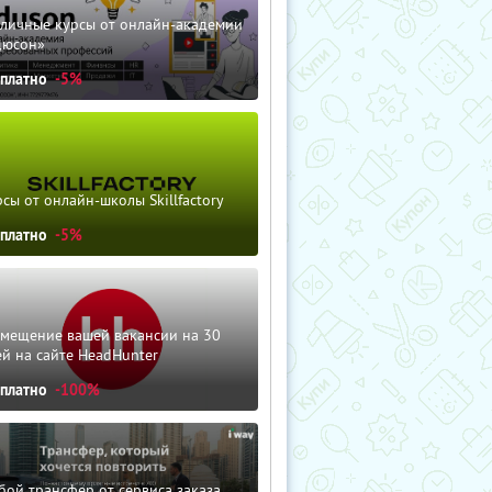
зличные курсы от онлайн-академии
дюсон»
сплатно
-5%
сы от онлайн-школы Skillfactory
сплатно
-5%
змещение вашей вакансии на 30
й на сайте HeadHunter
сплатно
-100%
ой трансфер от сервиса заказа