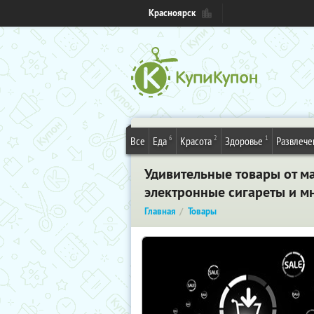
Красноярск
6
2
1
Все
Еда
Красота
Здоровье
Развлече
Удивительные товары от ма
электронные сигареты и мн
Главная
Товары