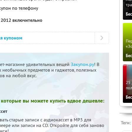
тра
купон по телефону
Бе
я 2012 включительно
ся купоном
Пер
«З
Бе
нет-магазине удивительных вещей
Закупон.ру
! В
х необычных предметов и гаджетов, полезных
в на любой вкус.
25 
по
Бе
 которые вы можете купить вдвое дешевле:
ссет
ать старые записи с аудиокассет в MP3 для
Теги:
еере или записи на CD. Откройте для себя заново
иси!