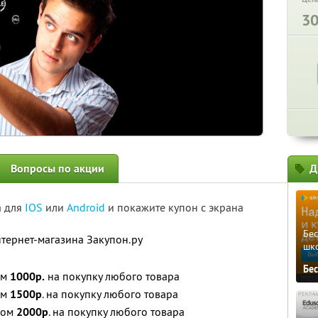
3
Вопросы по акции
Д
а для
IOS
или
Android
и покажите купон с экрана
Бе
нтернет-магазина Закупон.ру
шк
Бе
ом
1000р.
на покупку любого товара
ом
1500р
. на покупку любого товара
лом
2000р
. на покупку любого товара