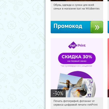
Обувь, одежда и сумки для всей
17:37:20
Получили:
30
семьи в магазине kari на Wildberries
Россия
Промокод
-30
%
Печать фотографий, фотокниг от
17:37:20
Получили:
4
сервиса цифровой печати netPrint
Россия