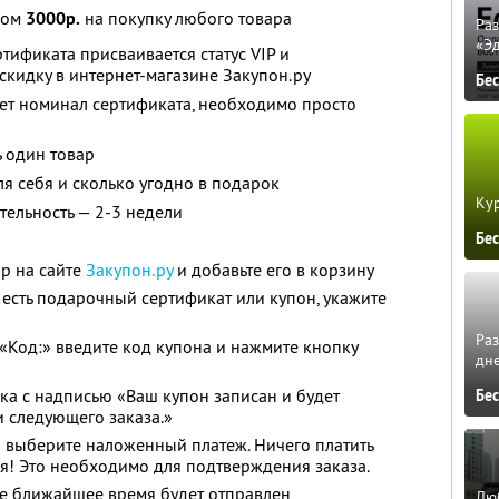
лом
3000р.
на покупку любого товара
Ра
«Э
ификата присваивается статус VIP и
скидку в интернет-магазине Закупон.ру
Бе
ет номинал сертификата, необходимо просто
 один товар
ля себя и сколько угодно в подарок
Кур
тельность — 2-3 недели
Бе
р на сайте
Закупон.ру
и добавьте его в корзину
 есть подарочный сертификат или купон, укажите
Ра
Код:» введите код купона и нажмите кнопку
дне
ока с надписью «Ваш купон записан и будет
Бе
 следующего заказа.»
 выберите наложенный платеж. Ничего платить
я! Это необходимо для подтверждения заказа.
ое ближайшее время будет отправлен
Люб