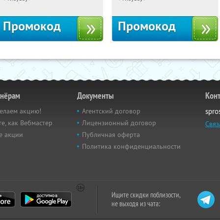
Промокод
Промокод
тнёрам
Документы
Кон
елаем акцию!
Агентский договор
spro
е, как Вебмастер
Лицензионный договор
Связ
е акции
Публичная оферта
Политика конфиденциальности
Ищите скидки поблизости,
не выходя из чата: