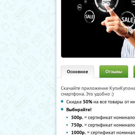
Основное
Отзывы
Скачайте приложение КупиКупон
смартфона. Это удобно :)
Скидка
50%
на все товары от и
Выбирайте!
500р.
= сертификат номинал
750р.
= сертификат номинал
1000р.
= сертификат номина