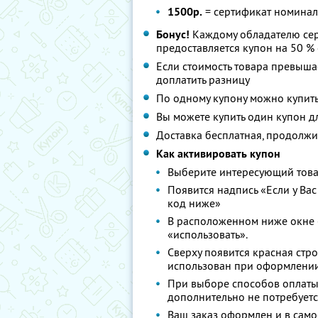
1500р.
= сертификат номина
Бонус!
Каждому обладателю серт
предоставляется купон на 50 % 
Если стоимость товара превыша
доплатить разницу
По одному купону можно купить
Вы можете купить один купон д
Доставка бесплатная, продолжи
Как активировать купон
Выберите интересующий това
Появится надпись «Если у Вас
код ниже»
В расположенном ниже окне «
«использовать».
Сверху появится красная стр
использован при оформлении
При выборе способов оплаты
дополнительно не потребуетс
Ваш заказ оформлен и в сам