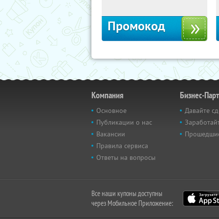
Промокод
Компания
Бизнес-Пар
Основное
Давайте сд
Публикации о нас
Заработайт
Вакансии
Прошедши
Правила сервиса
Ответы на вопросы
Все наши купоны доступны
через Мобильное Приложение: