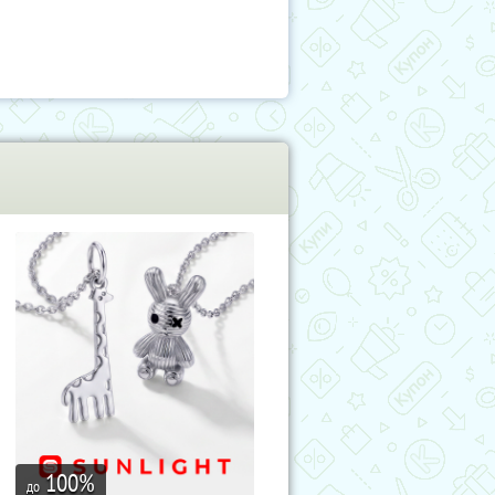
100
%
до