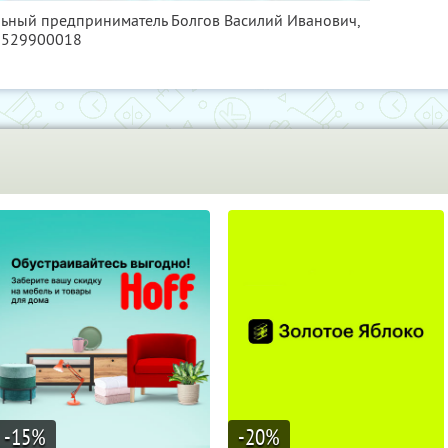
льный предприниматель Болгов Василий Иванович,
3529900018
-15
%
-20
%