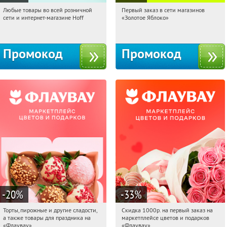
Любые товары во всей розничной
Первый заказ в сети магазинов
17:37:20
Получили:
83
17:37:20
Получи первым!
сети и интернет-магазине Hoff
«Золотое Яблоко»
Москва, 1-й Волоколамский проезд,
Россия
10с1
Промокод
Промокод
-20
%
-33
%
Торты, пирожные и другие сладости,
Скидка 1000р. на первый заказ на
17:37:20
Получили:
6
17:37:20
Получили:
18
а также товары для праздника на
маркетплейсе цветов и подарков
Россия
Россия
«Флаувау»
«Флаувау»