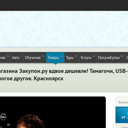
24
1
31
26
13
12
84
ния
Авто
Обучение
Товары
Туры
Услуги
ПолучиКупон
газина Закупон.ру вдвое дешевле! Тамагочи, USB-
огое другое. Красноярск
Купил
от
Цена