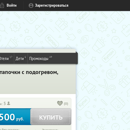
Войти
Зарегистрироваться
17
6
49
Отели
Дети
Промокоды
тапочки с подогревом,
5
(0)
и:
500
КУПИТЬ
руб.
 без скидки: