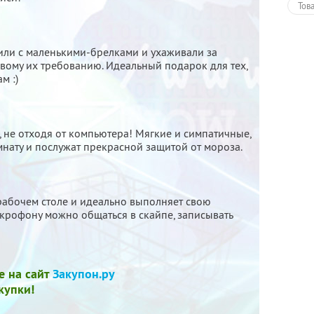
Тов
дили с маленькими-брелками и ухаживали за
ому их требованию. Идеальный подарок для тех,
м :)
 не отходя от компьютера! Мягкие и симпатичные,
мнату и послужат прекрасной защитой от мороза.
рабочем столе и идеально выполняет свою
крофону можно общаться в скайпе, записывать
е на сайт
Закупон.ру
купки!