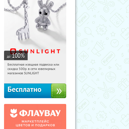
100
%
до
Бесплатная изящная подвеска или
01:57:27
Получили:
74
скидка 500р. в сети ювелирных
Россия
магазинов SUNLIGHT
Бесплатно