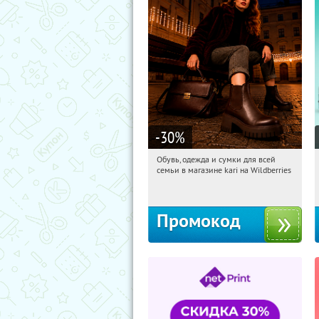
-30
%
Обувь, одежда и сумки для всей
01:57:27
Получили:
31
семьи в магазине kari на Wildberries
Россия
Промокод