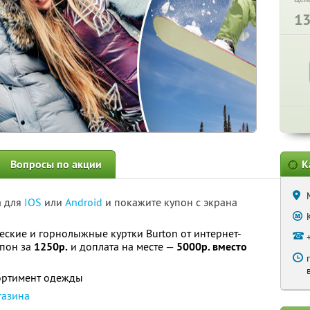
1
Вопросы по акции
К
а для
IOS
или
Android
и покажите купон с экрана
ские и горнолыжные куртки Burton от интернет-
упон за
1250р.
и доплата на месте —
5000р. вместо
сортимент одежды
газина