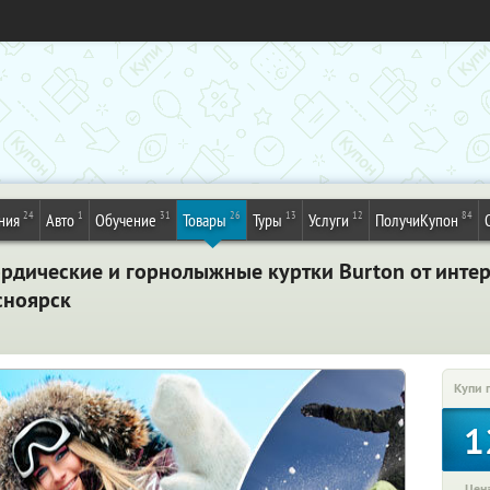
24
1
31
26
13
12
84
ния
Авто
Обучение
Товары
Туры
Услуги
ПолучиКупон
рдические и горнолыжные куртки Burton от интер
сноярск
Купи 
1
Цена