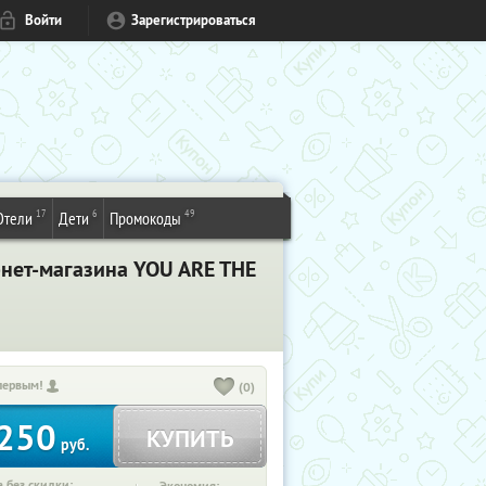
Войти
Зарегистрироваться
17
6
49
Отели
Дети
Промокоды
нет-магазина YOU ARE THE
первым!
(0)
250
КУПИТЬ
руб.
 без скидки: