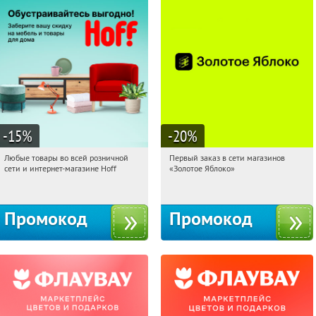
-15
%
-20
%
Любые товары во всей розничной
Первый заказ в сети магазинов
01:57:27
Получили:
83
01:57:27
Получи первым!
сети и интернет-магазине Hoff
«Золотое Яблоко»
Москва, 1-й Волоколамский проезд,
Россия
10с1
Промокод
Промокод