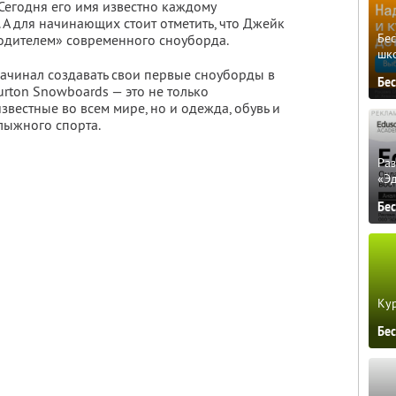
 Сегодня его имя известно каждому
А для начинающих стоит отметить, что Джейк
Бе
одителем» современного сноуборда.
шк
 начинал создавать свои первые сноуборды в
Бе
urton Snowboards — это не только
вестные во всем мире, но и одежда, обувь и
лыжного спорта.
Ра
«Э
Бе
Кур
Бе