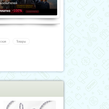
льзователей
сплатно
-100%
ская
Товары