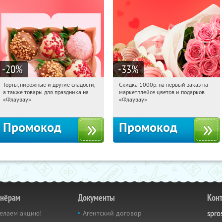
-20
%
-33
%
Торты, пирожные и другие сладости,
Скидка 1000р. на первый заказ на
01:57:27
Получили:
6
01:57:27
Получили:
18
а также товары для праздника на
маркетплейсе цветов и подарков
Россия
Россия
«Флаувау»
«Флаувау»
Промокод
Промокод
тнёрам
Документы
Кон
елаем акцию!
Агентский договор
spro