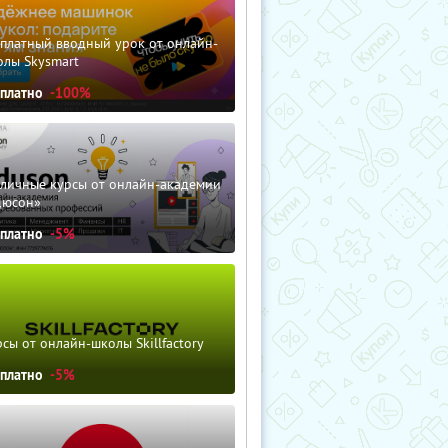
сплатный вводный урок от онлайн-
олы Skysmart
сплатно
-100%
зличные курсы от онлайн-академии
дюсон»
сплатно
-5%
сы от онлайн-школы Skillfactory
сплатно
-5%