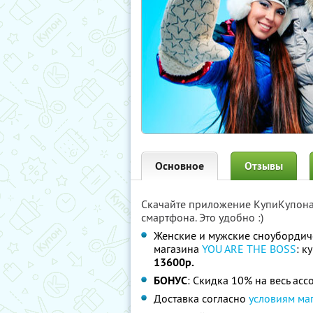
Основное
Отзывы
Скачайте приложение КупиКупон
смартфона. Это удобно :)
Женские и мужские сноубордиче
магазина
YOU ARE THE BOSS
: к
13600р.
БОНУС
: Скидка 10% на весь ас
Доставка согласно
условиям ма