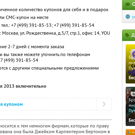
О
ченное количество купонов для себя и в подарок
y
ли СМС-купон на месте
тел.:
+7 (499) 391-85-53; +7 (499) 391-85-54
осква, ул. Рождественка, д.5/7, стр.1, офис 14, YOU
Д
ние 2-7 дней с момента заказа
 вы также можете уточнить по телефонам
Бро
+7 (499) 391-85-54
пол
ются с другими специальными предложениями
Пу
Бе
ля 2013 включительно
Бро
ся купоном
ино
Пу
Бе
носится к тем немногим фирмам, которые по праву
нована она была Джейком Карпентером Бертоном в