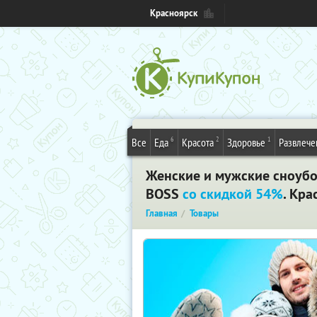
Красноярск
6
2
1
Все
Еда
Красота
Здоровье
Развлече
Женские и мужские сноубо
BOSS
со скидкой 54%
. Кра
Главная
Товары