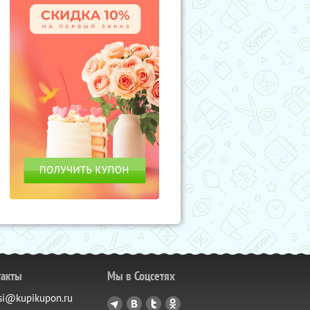
такты
Мы в Соцсетях
si@kupikupon.ru