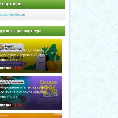
 партнере:
ouaretheboss.ru
ругие акции партнера
нирование отеля для всех
ьзователей сервиса «Яндекс
тешествия»
сплатно
-10%
нирование отелей, квартир и
го жилья в сервисе «Яндекс
тешествия»
сплатно
-12%