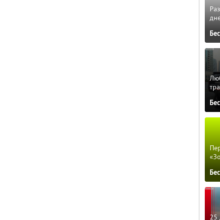
Ра
дне
Бе
Люб
тра
Бе
Пер
«З
Бе
25 