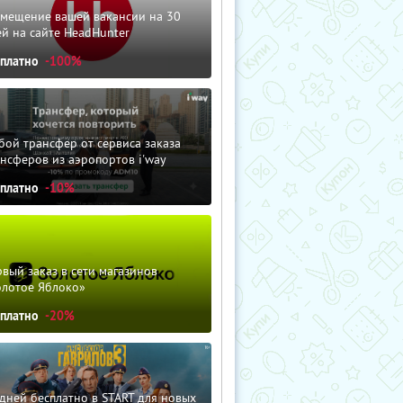
змещение вашей вакансии на 30
й на сайте HeadHunter
сплатно
-100%
ой трансфер от сервиса заказа
нсферов из аэропортов i'way
сплатно
-10%
вый заказ в сети магазинов
олотое Яблоко»
сплатно
-20%
дней бесплатно в START для новых