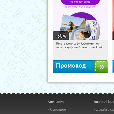
-30
%
Печать фотографий, фотокниг от
01:57:27
Получили:
4
сервиса цифровой печати netPrint
Россия
Промокод
Компания
Бизнес-Пар
Основное
Давайте сд