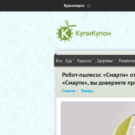
Красноярск
6
2
1
Все
Еда
Красота
Здоровье
Развлече
Робот-пылесос «Смарти» от
«Смарти», вы доверяете п
Главная
Товары