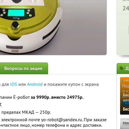
2
Вопросы по акции
Д
а для
IOS
или
Android
и покажите купон с экрана
Бе
мпании Ё-робот
за 9990р. вместо 24975р.
шк
.
Бе
в пределах МКАД — 250р.
электронной почте yo-robot@yandex.ru. При заказе
онтактное лицо, номер телефона и адрес доставки.