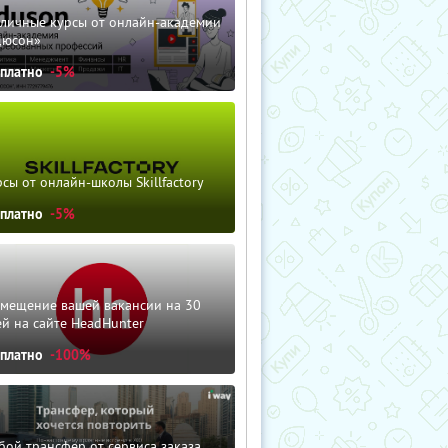
зличные курсы от онлайн-академии
дюсон»
сплатно
-5%
сы от онлайн-школы Skillfactory
сплатно
-5%
змещение вашей вакансии на 30
й на сайте HeadHunter
сплатно
-100%
ой трансфер от сервиса заказа