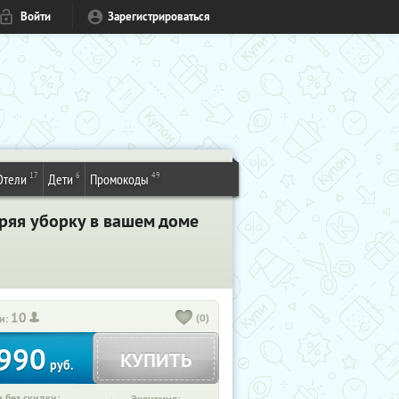
Войти
Зарегистрироваться
17
6
49
Отели
Дети
Промокоды
еряя уборку в вашем доме
10
(0)
и:
990
КУПИТЬ
руб.
 без скидки: