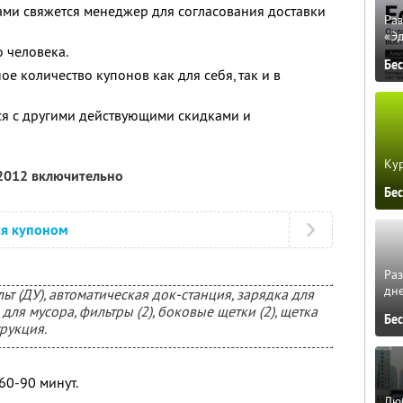
вами свяжется менеджер для согласования доставки
Ра
«Э
 человека.
Бе
е количество купонов как для себя, так и в
ся с другими действующими скидками и
Кур
 2012 включительно
Бе
ся купоном
Ра
дне
ьт (ДУ), автоматическая док-станция, зарядка для
для мусора, фильтры (2), боковые щетки (2), щетка
Бе
рукция.
60-90 минут.
Люб