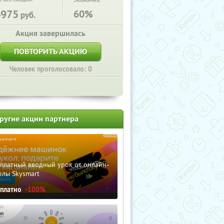
Экономия:
4975
60%
руб.
Акция завершилась
ПОВТОРИТЬ АКЦИЮ
Человек проголосовало: 0
ругие акции партнера
сплатный вводный урок от онлайн-
олы Skysmart
сплатно
-100%