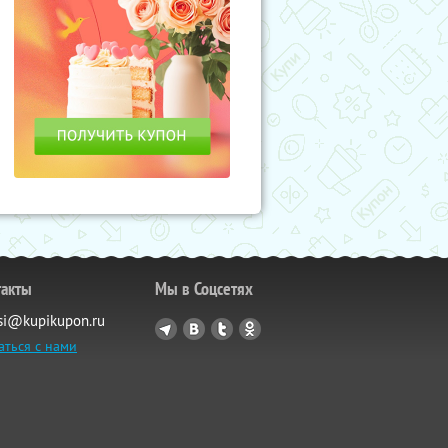
такты
Мы в Соцсетях
si@kupikupon.ru
аться с нами