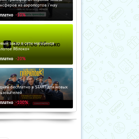
нсферов из аэропортов i'way
сплатно
-10%
вый заказ в сети магазинов
олотое Яблоко»
сплатно
-20%
дней бесплатно в START для новых
льзователей
сплатно
-100%