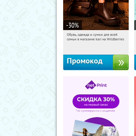
-30
%
Обувь, одежда и сумки для всей
16:33:11
Получили:
30
семьи в магазине kari на Wildberries
Россия
Промокод