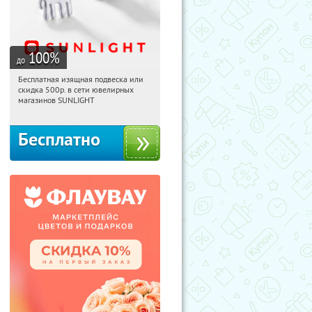
100
%
до
Бесплатная изящная подвеска или
16:33:11
Получили:
73
скидка 500р. в сети ювелирных
Россия
магазинов SUNLIGHT
Бесплатно