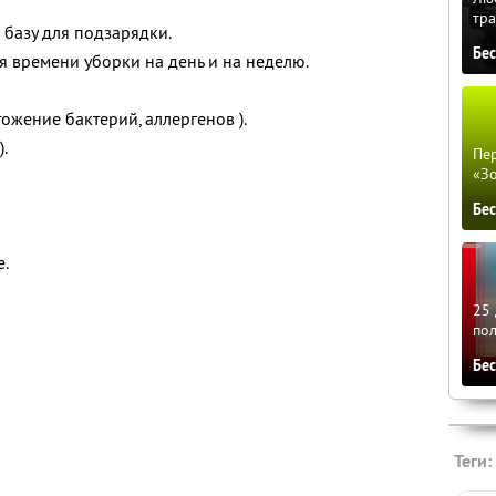
тра
 базу для подзарядки.
Бе
 времени уборки на день и на неделю.
ожение бактерий, аллергенов ).
.
Пер
«З
Бе
е.
25 
по
Бе
Теги: