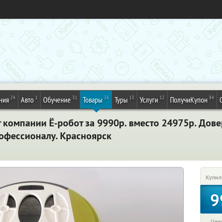
24
1
31
26
13
12
84
ния
Авто
Обучение
Товары
Туры
Услуги
ПолучиКупон
 компании Ё-робот за 9990р. вместо 24975р. Дов
рофессионалу. Красноярск
Купил
9
Цена