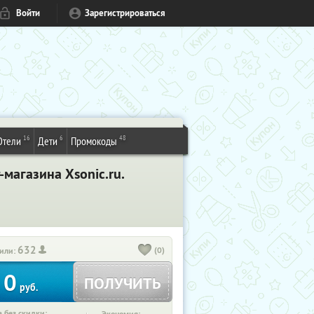
Войти
Зарегистрироваться
16
6
48
Отели
Дети
Промокоды
магазина Xsonic.ru.
632
(0)
или:
0
ПОЛУЧИТЬ
руб.
 без скидки: