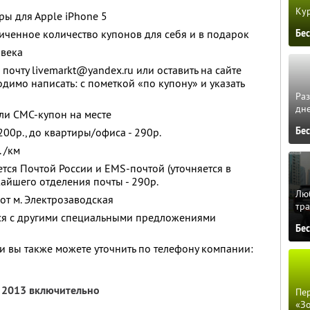
Кур
ры для Аpple iPhone 5
Бе
ченное количество купонов для себя и в подарок
овека
почту livemarkt@yandex.ru или оставить на сайте
димо написать: с пометкой «по купону» и указать
Ра
дне
ли СМС-купон на месте
Бе
200р., до квартиры/офиса - 290р.
. /км
тся Почтой России и EMS-почтой (уточняется в
айшего отделения почты - 290р.
Люб
т м. Электрозаводская
тра
тся с другими специальными предложениями
Бе
 вы также можете уточнить по телефону компании:
я 2013 включительно
Пер
«З