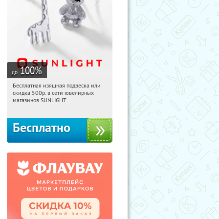
100
%
до
Бесплатная изящная подвеска или
14:26:21
Получили:
74
скидка 500р. в сети ювелирных
Россия
магазинов SUNLIGHT
Бесплатно