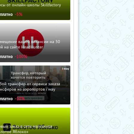
сы от онлайн-школы Skillfactory
сплатно
-5%
змещение вашей вакансии на 30
й на сайте HeadHunter
сплатно
-100%
ой трансфер от сервиса заказа
нсферов из аэропортов i'way
сплатно
-10%
вый заказ в сети магазинов
олотое Яблоко»