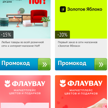
-15
%
-20
%
Любые товары во всей розничной
Первый заказ в сети магазинов
14:26:21
Получили:
83
14:26:21
Получи первым!
сети и интернет-магазине Hoff
«Золотое Яблоко»
Москва, 1-й Волоколамский проезд,
Россия
10с1
Промокод
Промокод