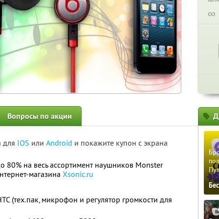
∞
Вопросы по акции
Д
а для
IOS
или
Android
и покажите купон с экрана
Бро
пол
до 80% на весь ассортимент наушников Monster
Пу
интернет-магазина
Xsonic.ru
Бе
HTC (тех.пак, микрофон и регулятор громкости для