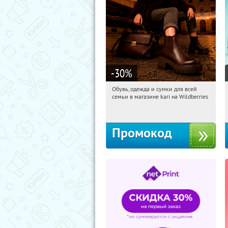
-30
%
Обувь, одежда и сумки для всей
14:26:21
Получили:
32
семьи в магазине kari на Wildberries
Россия
Промокод