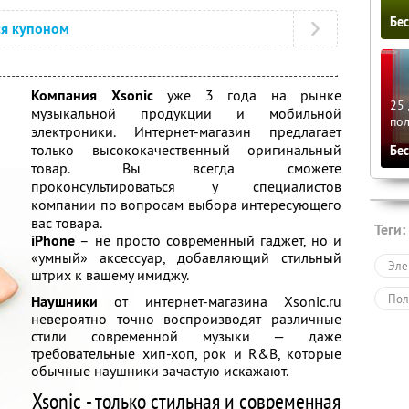
Бе
ся купоном
Компания Xsonic
уже 3 года на рынке
25 
музыкальной продукции и мобильной
по
электроники. Интернет-магазин предлагает
только высококачественный оригинальный
Бе
товар. Вы всегда сможете
проконсультироваться у специалистов
компании по вопросам выбора интересующего
вас товара.
Теги:
iPhone
– не просто современный гаджет, но и
«умный» аксессуар, добавляющий стильный
Эле
штрих к вашему имиджу.
Пол
Наушники
от интернет-магазина Xsonic.ru
невероятно точно воспроизводят различные
стили современной музыки — даже
требовательные хип-хоп, рок и R&B, которые
обычные наушники зачастую искажают.
Xsonic - только стильная и современная