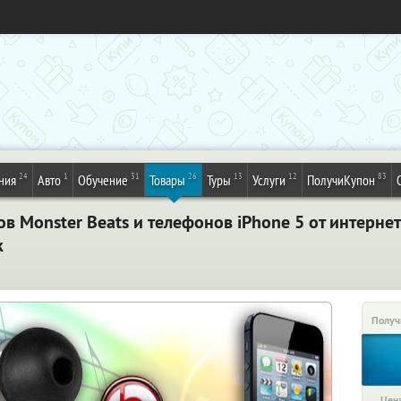
24
1
31
26
13
12
83
ния
Авто
Обучение
Товары
Туры
Услуги
ПолучиКупон
в Monster Beats и телефонов iPhone 5 от интернет-
к
Получ
Цена