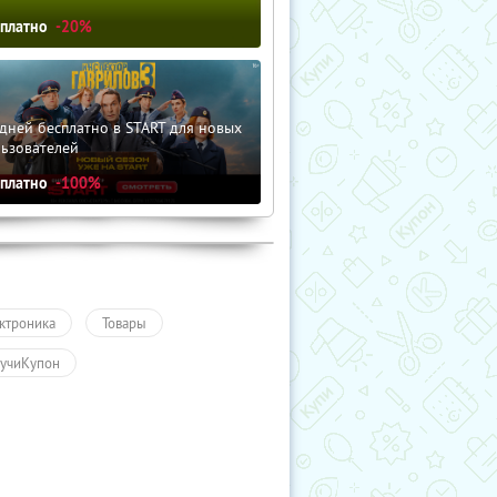
сплатно
-20%
дней бесплатно в START для новых
льзователей
сплатно
-100%
ктроника
Товары
учиКупон