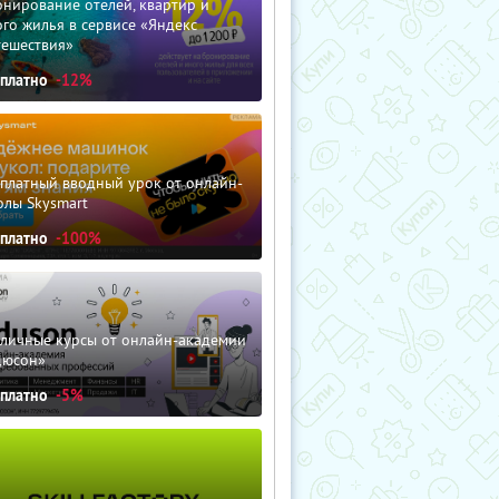
нирование отелей, квартир и
го жилья в сервисе «Яндекс
тешествия»
сплатно
-12%
сплатный вводный урок от онлайн-
олы Skysmart
сплатно
-100%
зличные курсы от онлайн-академии
дюсон»
сплатно
-5%