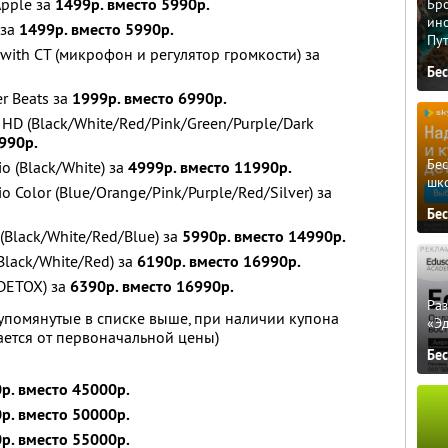
Apple за
1499р. вместо 5990р.
Бро
ино
 за
1499р. вместо 5990р.
Пу
with CT (микрофон и регулятор громкости) за
Бе
r Beats за
1999р. вместо 6990р.
HD (Black/White/Red/Pink/Green/Purple/Dark
990р.
Бе
o (Black/White) за
4999р. вместо 11990р.
шк
 Color (Blue/Orange/Pink/Purple/Red/Silver) за
Бе
(Black/White/Red/Blue) за
5990р. вместо 14990р.
Black/White/Red) за
6190р. вместо 16990р.
(DETOX) за
6390р. вместо 16990р.
Ра
 упомянутые в списке выше, при наличии купона
«Э
ается от первоначальной цены)
Бе
р. вместо 45000р.
р. вместо 50000р.
р. вместо 55000р.