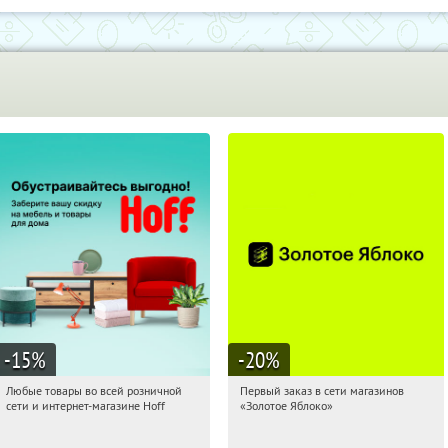
-15
%
-20
%
Любые товары во всей розничной
Первый заказ в сети магазинов
07:40:00
Получили:
83
07:40:00
Получи первым!
сети и интернет-магазине Hoff
«Золотое Яблоко»
Москва, 1-й Волоколамский проезд,
Россия
10с1