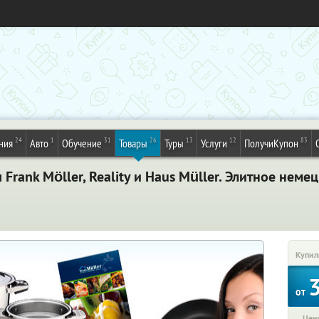
24
1
31
26
13
12
83
ния
Авто
Обучение
Товары
Туры
Услуги
ПолучиКупон
rank Möller, Reality и Haus Müller. Элитное неме
Купил
от
Цена