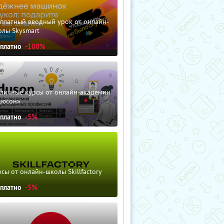
сплатный вводный урок от онлайн-
олы Skysmart
сплатно
-100%
зличные курсы от онлайн-академии
дюсон»
сплатно
-5%
сы от онлайн-школы Skillfactory
сплатно
-5%