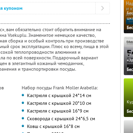
ся купоном
Бе
шк
Бе
с», вам обязательно стоит обратить внимание на
на Vsekuplu. Знаменитое немецкое качество,
чная сборка и особый контроль при производстве
ный срок эксплуатации. Плюс ко всему, пища в этой
высокой теплопроводности алюминия и
Ра
ла по всей поверхности. Подарочный вариант
«Э
щен в элегантный кожаный чемоданчик,
ранения и транспортировки посуды.
Бе
ов
Набор посуды Frank Moller Arabella:
Кастрюля с крышкой 24*14 см
Кур
Кастрюля с крышкой 20*10 см
Кастрюля с крышкой 16*9 см
Бе
Сковорода с крышкой 24*6,5 см
Ковш с крышкой 16*8 см