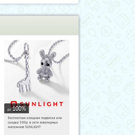
100
%
до
Бесплатная изящная подвеска или
07:40:00
Получили:
74
скидка 500р. в сети ювелирных
Россия
магазинов SUNLIGHT