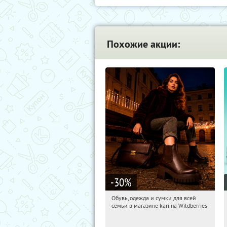
Похожие акции:
-30
%
Обувь, одежда и сумки для всей
07:40:00
Получили:
32
семьи в магазине kari на Wildberries
Россия