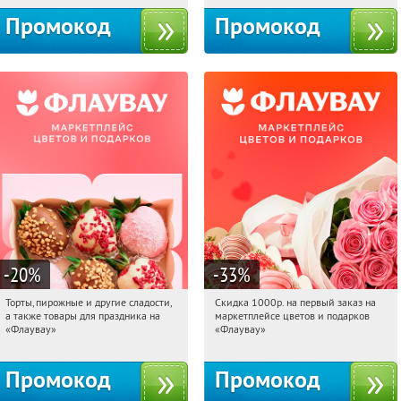
Промокод
Промокод
-20
%
-33
%
Торты, пирожные и другие сладости,
Скидка 1000р. на первый заказ на
07:40:00
Получили:
6
07:40:00
Получили:
18
а также товары для праздника на
маркетплейсе цветов и подарков
Россия
Россия
«Флаувау»
«Флаувау»
Промокод
Промокод