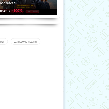
льзователей
сплатно
-100%
ары
Для дома и дачи