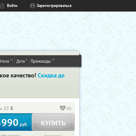
Войти
Зарегистрироваться
16
6
48
Отели
Дети
Промокоды
цкое качество!
Скидка до
27
(0)
и:
3990
КУПИТЬ
руб.
 без скидки: