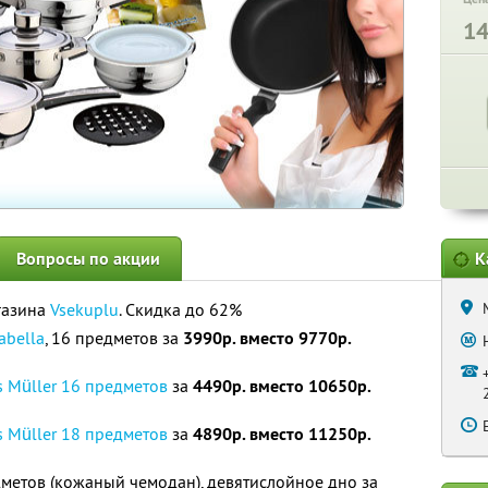
1
Вопросы по акции
К
газина
Vsekuplu
. Скидка до 62%
abella
, 16 предметов за
3990р. вместо 9770р.
 Müller 16 предметов
за
4490р. вместо 10650р.
 Müller 18 предметов
за
4890р. вместо 11250р.
дметов (кожаный чемодан), девятислойное дно за