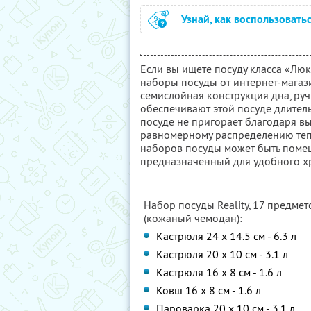
Узнай, как воспользовать
Если вы ищете посуду класса «Люк
наборы посуды от интернет-магази
семислойная конструкция дна, ру
обеспечивают этой посуде длитель
посуде не пригорает благодаря 
равномерному распределению теп
наборов посуды может быть поме
предназначенный для удобного х
Набор посуды Reality, 17 предмет
(кожаный чемодан):
Кастрюля 24 x 14.5 см - 6.3 л
Кастрюля 20 x 10 см - 3.1 л
Кастрюля 16 x 8 см - 1.6 л
Ковш 16 x 8 см - 1.6 л
Пароварка 20 x 10 см - 3.1 л