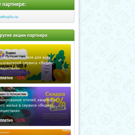
 партнере:
sekuplu.ru
ругие акции партнера
нирование отеля для всех
ьзователей сервиса «Яндекс
тешествия»
сплатно
-10%
нирование отелей, квартир и
го жилья в сервисе «Яндекс
тешествия»
сплатно
-12%