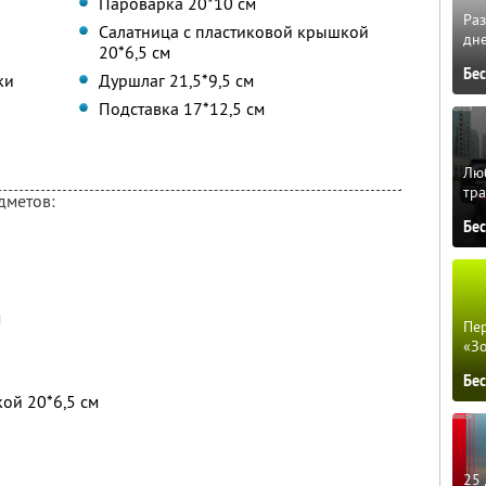
Пароварка 20*10 см
Ра
Салатница с пластиковой крышкой
дне
20*6,5 см
Бе
ки
Дуршлаг 21,5*9,5 см
Подставка 17*12,5 см
Люб
тра
дметов:
Бе
м
Пер
«З
Бе
ой 20*6,5 см
25 