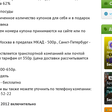
О
а 62%
 посуды
v
ченное количество купонов для себя и в подарок
овека
Д
ем номера купона принимаются на сайте или по
осква в пределах МКАД - 500р., Санкт-Петербург -
Бро
пол
ествляется транспортной компанией или почтой
Пу
 тарифам от 350р. (цена доставки рассчитывается
Бе
500-650р.
едель
 - бесплатно
Бро
ино
 вы также можете уточнить по телефону компании:
Пу
6-52-22
Бе
я 2012 включительно