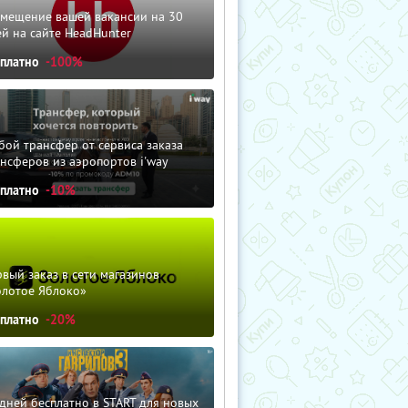
змещение вашей вакансии на 30
й на сайте HeadHunter
сплатно
-100%
ой трансфер от сервиса заказа
нсферов из аэропортов i'way
сплатно
-10%
вый заказ в сети магазинов
олотое Яблоко»
сплатно
-20%
дней бесплатно в START для новых