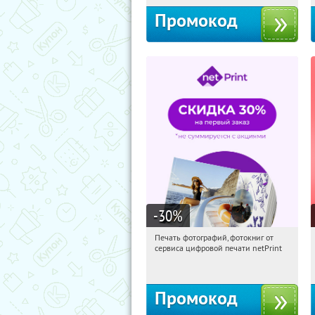
Промокод
-30
%
Печать фотографий, фотокниг от
07:40:00
Получили:
4
сервиса цифровой печати netPrint
Россия
Промокод