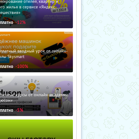
нирование отелей, квартир и
го жилья в сервисе «Яндекс
тешествия»
сплатно
-12%
сплатный вводный урок от онлайн-
олы Skysmart
сплатно
-100%
зличные курсы от онлайн-академии
дюсон»
сплатно
-5%