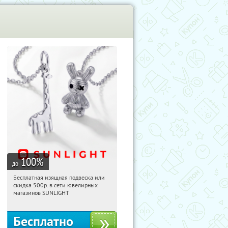
100
%
до
Бесплатная изящная подвеска или
00:20:25
Получили:
74
скидка 500р. в сети ювелирных
Россия
магазинов SUNLIGHT
Бесплатно