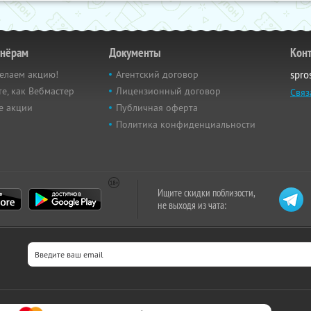
тнёрам
Документы
Кон
елаем акцию!
Агентский договор
spro
е, как Вебмастер
Лицензионный договор
Связ
е акции
Публичная оферта
Политика конфиденциальности
Ищите скидки поблизости,
не выходя из чата: