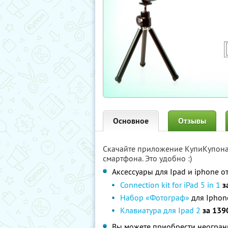
Основное
Отзывы
Скачайте приложение КупиКупон
смартфона. Это удобно :)
Аксессуары для Ipad и iphone о
Connection kit for iPad 5 in 1
з
Набор «Фотограф»
для Iphon
Клавиатура для Ipad 2
за 139
Вы можете приобрести неограни