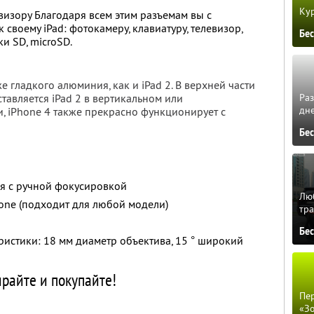
Кур
визору Благодаря всем этим разъемам вы с
 своему iPad: фотокамеру, клавиатуру, телевизор,
Бе
и SD, microSD.
 гладкого алюминия, как и iPad 2. В верхней части
ставляется iPad 2 в вертикальном или
Ра
дне
, iPhone 4 также прекрасно функционирует с
Бе
ия с ручной фокусировкой
Люб
one (подходит для любой модели)
тра
Бе
ристики: 18 мм диаметр объектива, 15 ° широкий
райте и покупайте!
Пер
«З