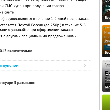
Бро
ли СМС-купон при получении товара
ино
Пу
на сайте
Бе
.) осуществляется в течение 1-2 дней после заказа
ствляется Почтой России (до 250р.) в течение 5-8
ацию узнавайте при оформлении заказа)
тся с другими специальными предложениями
Бе
шк
2012 включительно
Бе
ся купоном
Ра
«Э
ксессуаре 5 разъемов:
Бе