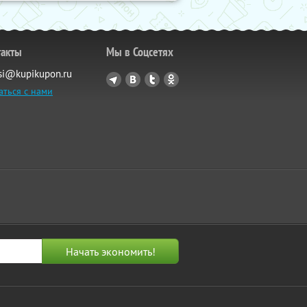
такты
Мы в Соцсетях
si@kupikupon.ru
аться с нами