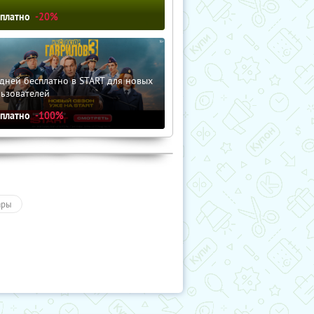
сплатно
-20%
дней бесплатно в START для новых
льзователей
сплатно
-100%
ары