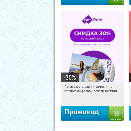
-30
%
Печать фотографий, фотокниг от
00:20:25
Получили:
4
сервиса цифровой печати netPrint
Россия
Промокод