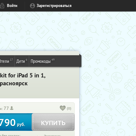
Войти
Зарегистрироваться
17
6
49
Отели
Дети
Промокоды
 for iPad 5 in 1,
Красноярск
77
(0)
и:
790
КУПИТЬ
руб.
 без скидки: