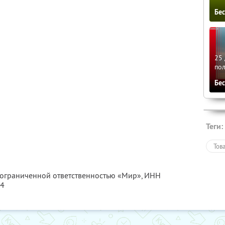
Бе
25 
по
Бе
Теги:
Тов
с ограниченной ответственностью «Мир»,
ИНН
54