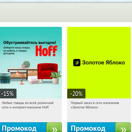
-15
%
-20
%
Любые товары во всей розничной
Первый заказ в сети магазинов
00:20:25
Получили:
83
00:20:25
Получи первым!
сети и интернет-магазине Hoff
«Золотое Яблоко»
Москва, 1-й Волоколамский проезд,
Россия
10с1
Промокод
Промокод