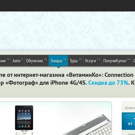
24
1
31
26
13
12
84
ния
Авто
Обучение
Товары
Туры
Услуги
ПолучиКупон
e от интернет-магазина «ВитаминКо»: Connection kit
бор «Фотограф» для iPhone 4G/4S.
Скидка до 73%
. 
Купил
от
Цена