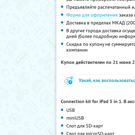
Предъявляйте распечатанный и
Форма для оформления
заказа 
Доставка в пределах МКАД (200р
В другие города доставка осуще
дней (более подробную информ
Скидка по купону не суммируе
компании
Купон действителен по 21 июня 
Узнай, как воспользовать
Connection kit for iPad 5 in 1. В а
USB
miniUSB
Слот для SD-карт
Слот для microSD-карт