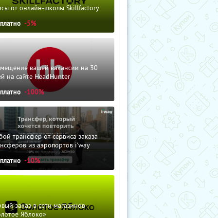
сы от онлайн-школы Skillfactory
сплатно
-5%
змещение вашей вакансии на 30
й на сайте HeadHunter
сплатно
-100%
ой трансфер от сервиса заказа
нсферов из аэропортов i'way
сплатно
-10%
вый заказ в сети магазинов
олотое Яблоко»