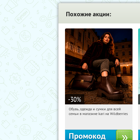
Похожие акции:
-30
%
Обувь, одежда и сумки для всей
00:20:25
Получили:
31
семьи в магазине kari на Wildberries
Россия
Промокод