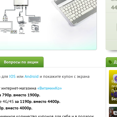
4
Вопросы по акции
Д
а для
IOS
или
Android
и покажите купон с экрана
Бро
пол
т интернет-магазина
«ВитаминКо»
Пу
а 790р. вместо 1900р.
Бе
e 4G/4S
за 1190р. вместо 4400р.
0р. вместо 4000р.
ченное количество купонов для себя и в подарок