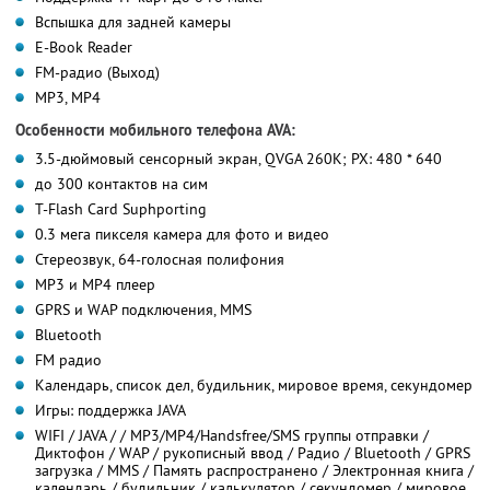
Вспышка для задней камеры
E-Book Reader
FM-радио (Выход)
MP3, MP4
Особенности мобильного телефона AVA:
3.5-дюймовый сенсорный экран, QVGA 260K; PX: 480 * 640
до 300 контактов на сим
T-Flash Card Suphporting
0.3 мега пикселя камера для фото и видео
Стереозвук, 64-голосная полифония
MP3 и MP4 плеер
GPRS и WAP подключения, MMS
Bluetooth
FM радио
Календарь, список дел, будильник, мировое время, секундомер
Игры: поддержка JAVA
WIFI / JAVA / / MP3/MP4/Handsfree/SMS группы отправки /
Диктофон / WAP / рукописный ввод / Радио / Bluetooth / GPRS
загрузка / MMS / Память распространено / Электронная книга /
календарь / будильник / калькулятор / секундомер / мировое