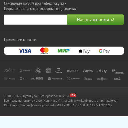
Сэкономьте до 90% при любых покупках
Подпишитесь на самые выгодные предложения
Принимаем к оплате:
2010-2026 © КупиКупон. Все права защищены.
Все права на товарный знак "КупиКупон" и на сайт www.kupikupon.ru принадлежат
OOO «Агентство цифровых решений» ИНН 7705523387, ОГРН 1127747063212