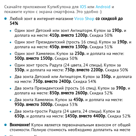
Скачайте приложение КупиКупона для
IOS
или
Android
и
покажите купон с экрана смартфона. Это удобно :)
Любой зонт в интернет-магазине
Virco Shop
со скидкой до
54%
Один зонт Детский или зонт Антишторм. Купон за
190р.
и
доплата на месте:
410р. вместо 1200р.
Скидка 50%
Один зонт Президентский (трость 16 спиц). Купон за
190р.
и
доплата на месте:
450р. вместо 1300р.
Скидка 51%
Один зонт Хамелеон. Купон за
250р.
и доплата на месте:
500р. вместо 1500р.
Скидка 50%
Один зонт трость Радуга (24 цвета, 24 спицы). Купон за
350р.
и доплата на месте:
750р. вместо 2200р.
Скидка 50%
Два зонта Детский или Антишторм. Купон за
350р.
и доплата
на месте:
750р. вместо 2400р.
Скидка 54%
Два зонта Президентский (трость 16 спиц). Купон за
390р.
и
доплата на месте:
850р. вместо 2600р.
Скидка 52%
Два зонта Хамелеон. Купон за
450р.
и доплата на месте:
950р. вместо 3000р.
Скидка 53%
Два зонта-трости Радуга (24 цвета, 24 спицы). Купон за
650р.
и доплата на месте:
1450р. вместо 4400р.
Скидка 52%
Внимание!
Купон является первоначальным взносом от общей
стоимости. Полную стоимость необходимо доплатить на месте