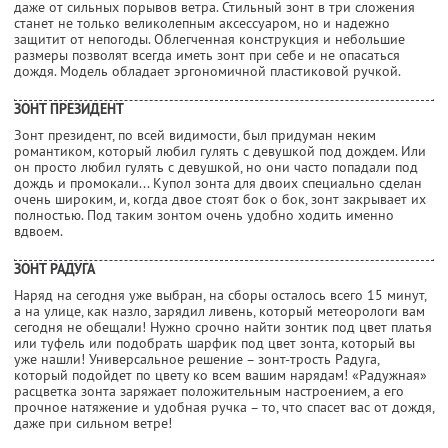
даже от сильных порывов ветра. Стильный зонт в три сложения
станет не только великолепным аксессуаром, но и надежно
защитит от непогоды. Облегченная конструкция и небольшие
размеры позволят всегда иметь зонт при себе и не опасаться
дождя. Модель обладает эргономичной пластиковой ручкой.
ЗОНТ ПРЕЗИДЕНТ
Зонт президент, по всей видимости, был придуман неким
романтиком, который любил гулять с девушкой под дождем. Или
он просто любил гулять с девушкой, но они часто попадали под
дождь и промокали... Купол зонта для двоих специально сделан
очень широким, и, когда двое стоят бок о бок, зонт закрывает их
полностью. Под таким зонтом очень удобно ходить именно
вдвоем.
ЗОНТ РАДУГА
Наряд на сегодня уже выбран, на сборы осталось всего 15 минут,
а на улице, как назло, зарядил ливень, который метеорологи вам
сегодня не обещали! Нужно срочно найти зонтик под цвет платья
или туфель или подобрать шарфик под цвет зонта, который вы
уже нашли! Универсальное решение – зонт-трость Радуга,
который подойдет по цвету ко всем вашим нарядам! «Радужная»
расцветка зонта заряжает положительным настроением, а его
прочное натяжение и удобная ручка – то, что спасет вас от дождя,
даже при сильном ветре!