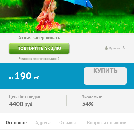
Акция завершилась
6
ПОВТОРИТЬ АКЦИЮ
Купили:
Человек проголосовало: 2
КУПИТЬ
190
от
руб.
Цена без скидки:
Экономия:
4400
54%
руб.
Основное
Адреса
Отзывы
Вопросы по акции