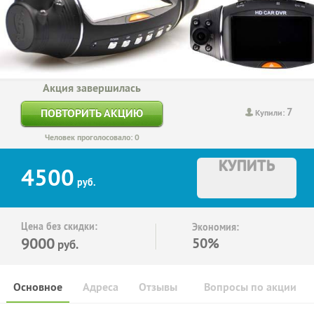
Акция завершилась
7
ПОВТОРИТЬ АКЦИЮ
Купили:
Человек проголосовало: 0
КУПИТЬ
4500
руб.
Цена без скидки:
Экономия:
9000
50%
руб.
Основное
Адреса
Отзывы
Вопросы по акции