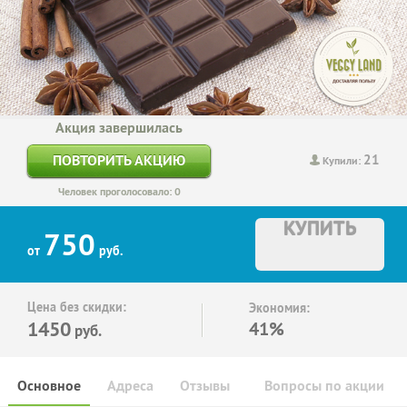
Акция завершилась
21
ПОВТОРИТЬ АКЦИЮ
Купили:
Человек проголосовало: 0
КУПИТЬ
750
от
руб.
Цена без скидки:
Экономия:
1450
41%
руб.
Основное
Адреса
Отзывы
Вопросы по акции