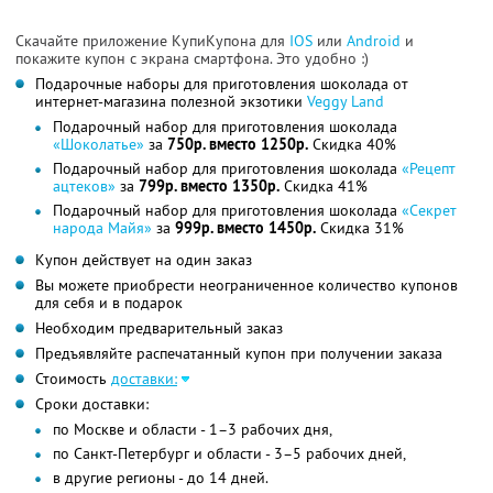
Скачайте приложение КупиКупона для
IOS
или
Android
и
покажите купон с экрана смартфона. Это удобно :)
Подарочные наборы для приготовления шоколада от
интернет-магазина полезной экзотики
Veggy Land
Подарочный набор для приготовления шоколада
«Шоколатье»
за
750р. вместо 1250р.
Скидка 40%
Подарочный набор для приготовления шоколада
«Рецепт
ацтеков»
за
799р. вместо 1350р.
Скидка 41%
Подарочный набор для приготовления шоколада
«Секрет
народа Майя»
за
999р. вместо 1450р.
Скидка 31%
Купон действует на один заказ
Вы можете приобрести неограниченное количество купонов
для себя и в подарок
Необходим предварительный заказ
Предъявляйте распечатанный купон при получении заказа
Стоимость
доставки:
Сроки доставки:
по Москве и области - 1–3 рабочих дня,
по Санкт-Петербург и области - 3–5 рабочих дней,
в другие регионы - до 14 дней.