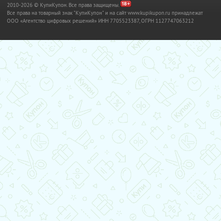
2010-2026 © КупиКупон. Все права защищены.
Все права на товарный знак "КупиКупон" и на сайт www.kupikupon.ru принадлежат
OOO «Агентство цифровых решений» ИНН 7705523387, ОГРН 1127747063212