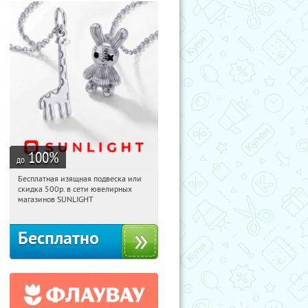
100
%
до
Бесплатная изящная подвеска или
14:49:36
Получили:
74
скидка 500р. в сети ювелирных
Россия
магазинов SUNLIGHT
Бесплатно