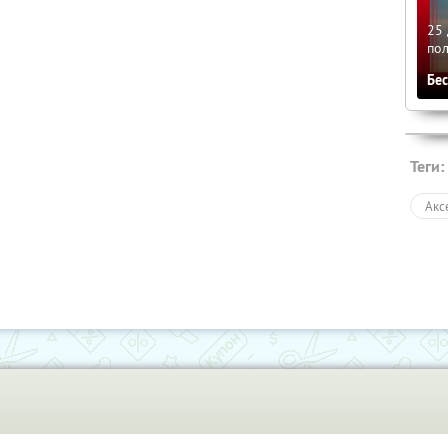
25 
по
Бе
Теги:
Акс