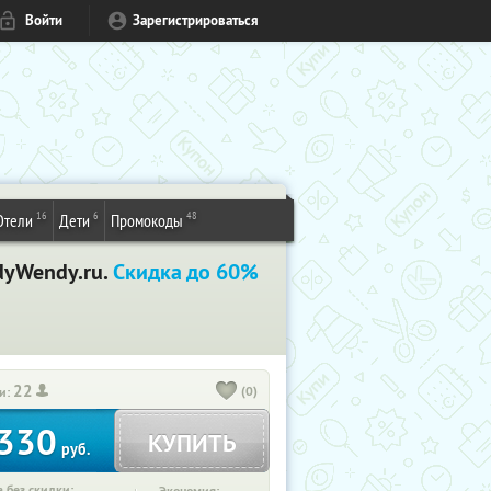
Войти
Зарегистрироваться
16
6
48
Отели
Дети
Промокоды
ndyWendy.ru.
Скидка до 60%
22
(0)
и:
330
КУПИТЬ
руб.
 без скидки: