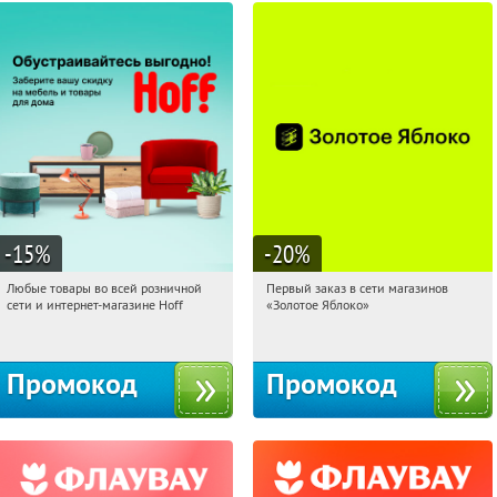
-15
%
-20
%
Любые товары во всей розничной
Первый заказ в сети магазинов
14:49:36
Получили:
83
14:49:36
Получи первым!
сети и интернет-магазине Hoff
«Золотое Яблоко»
Москва, 1-й Волоколамский проезд,
Россия
10с1
Промокод
Промокод