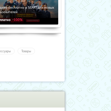
дней бесплатно в START для новых
льзователей
сплатно
-100%
ессуары
Товары