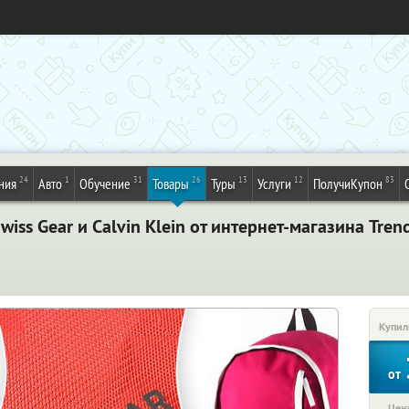
24
1
31
26
13
12
83
ния
Авто
Обучение
Товары
Туры
Услуги
ПолучиКупон
Swiss Gear и Calvin Klein от интернет-магазина Tre
Купил
от
Цена