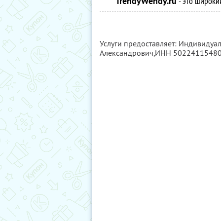
TrendyWendy.ru
- это широки
Услуги предоставляет: Индивиду
Александрович,
ИНН 5022411548