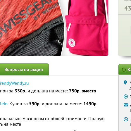
4
Вопросы по акции
К
TrendyWendy.ru
упон за
330р.
и доплата на месте:
750р. вместо
lein
. Купон за
590р.
и доплата на месте:
1490р.
воначальным взносом от общей стоимости. Полную
ь на месте