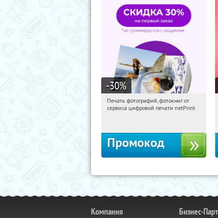
-30
%
Печать фотографий, фотокниг от
14:49:36
Получили:
4
сервиса цифровой печати netPrint
Россия
Промокод
Компания
Бизнес-Пар