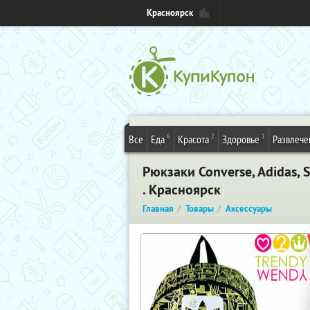
Красноярск
6
2
1
Все
Еда
Красота
Здоровье
Развлече
Рюкзаки Converse, Adidas, 
. Красноярск
Главная
Товары
Аксессуары