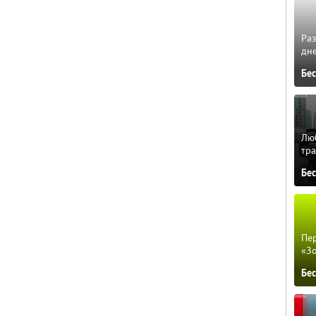
Ра
дне
Бе
Люб
тра
Бе
Пер
«З
Бе