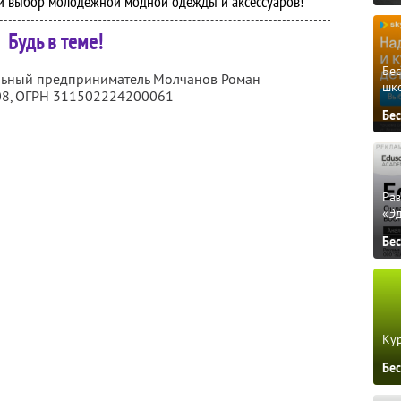
й выбор молодежной модной одежды и аксессуаров!
Будь в теме!
Бе
альный предприниматель Молчанов Роман
шк
08
, ОГРН 311502224200061
Бе
Ра
«Э
Бе
Кур
Бе