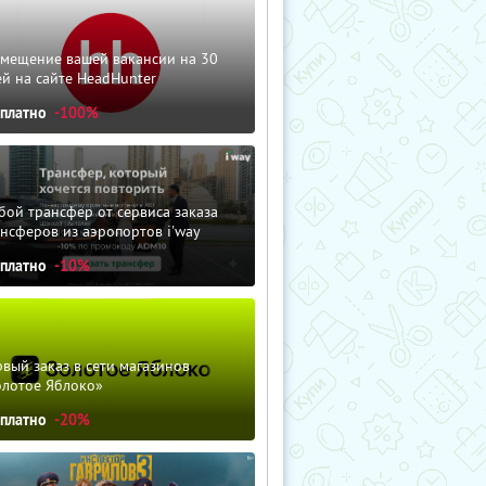
змещение вашей вакансии на 30
й на сайте HeadHunter
сплатно
-100%
ой трансфер от сервиса заказа
нсферов из аэропортов i'way
сплатно
-10%
вый заказ в сети магазинов
олотое Яблоко»
сплатно
-20%