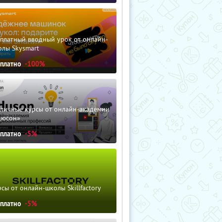
сплатный вводный урок от онлайн-
олы Skysmart
сплатно
-100%
зличные курсы от онлайн-академии
дюсон»
сплатно
-5%
сы от онлайн-школы Skillfactory
сплатно
-5%