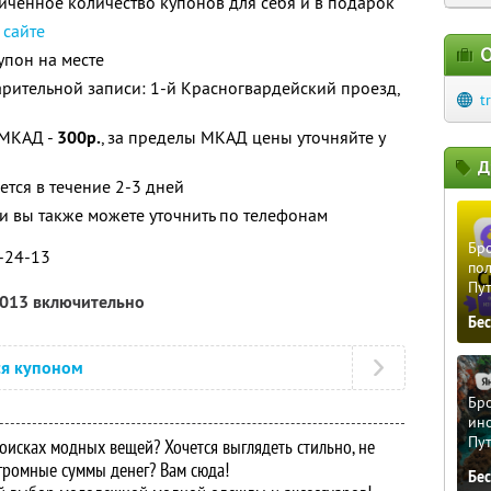
ченное количество купонов для себя и в подарок
 сайте
О
упон на месте
рительной записи: 1-й Красногвардейский проезд,
t
 МКАД -
300р.
, за пределы МКАД цены уточняйте у
Д
ется в течение 2-3 дней
 вы также можете уточнить по телефонам
Бро
9-24-13
пол
Пу
2013 включительно
Бе
ся купоном
Бро
ино
Пу
оисках модных вещей? Хочется выглядеть стильно, не
громные суммы денег? Вам сюда!
Бе