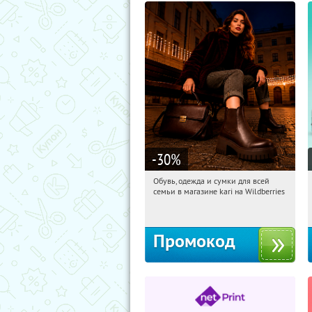
-30
%
Обувь, одежда и сумки для всей
14:49:36
Получили:
32
семьи в магазине kari на Wildberries
Россия
Промокод