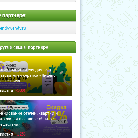
 партнере:
rendywendy.ru
ругие акции партнера
нирование отеля для всех
ьзователей сервиса «Яндекс
тешествия»
сплатно
-10%
нирование отелей, квартир и
го жилья в сервисе «Яндекс
тешествия»
сплатно
-12%