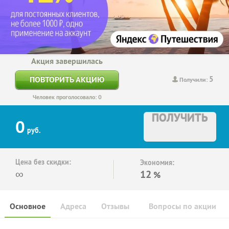
Акция завершилась
5
ПОВТОРИТЬ АКЦИЮ
Получили:
Человек проголосовало: 0
ПОЛУЧИТЬ
0
руб.
Цена без скидки:
Экономия:
∞
12
%
Основное
Адреса
Отзывы
Вопросы по акции