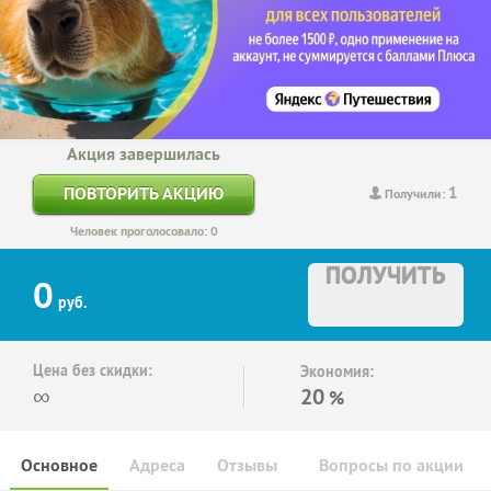
Акция завершилась
1
ПОВТОРИТЬ АКЦИЮ
Получили:
Человек проголосовало: 0
ПОЛУЧИТЬ
0
руб.
Цена без скидки:
Экономия:
∞
20
%
Основное
Адреса
Отзывы
Вопросы по акции