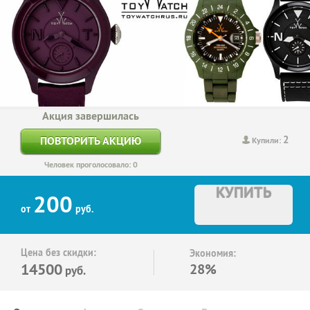
Акция завершилась
2
ПОВТОРИТЬ АКЦИЮ
Купили:
Человек проголосовало: 0
КУПИТЬ
200
от
руб.
Цена без скидки:
Экономия:
14500
28%
руб.