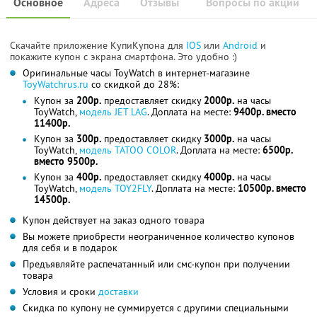
Основное
Адреса
Отзывы
Вопросы по акции
Скачайте приложение КупиКупона для
IOS
или
Android
и
покажите купон с экрана смартфона. Это удобно :)
Оригинальные часы ToyWatch в интернет-магазине
ToyWatchrus.ru
со скидкой до 28%:
Купон за
200р.
предоставляет скидку
2000р.
на часы
ToyWatch,
модель JET LAG
. Доплата на месте:
9400р. вместо
11400р.
Купон за
300р.
предоставляет скидку
3000р.
на часы
ToyWatch,
модель TATOO COLOR
. Доплата на месте:
6500р.
вместо 9500р.
Купон за
400р.
предоставляет скидку
4000р.
на часы
ToyWatch,
модель TOY2FLY
. Доплата на месте:
10500р. вместо
14500р.
Купон действует на заказ одного товара
Вы можете приобрести неограниченное количество купонов
для себя и в подарок
Предъявляйте распечатанный или смс-купон при получении
товара
Условия и сроки
доставки
Скидка по купону не суммируется с другими специальными