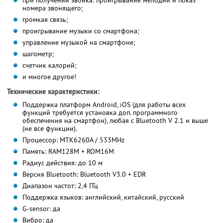
при получении звонка: проигрывание мелодии и показ
номера звонящего;
громкая связь;
проигрывание музыки со смартфона;
управление музыкой на смартфоне;
шагометр;
счетчик калорий;
и многое другое!
Технические характеристики:
Поддержка платформ Android, iOS (для работы всех
функций требуется установка доп. программного
обеспечения на смартфон), любая с Bluetooth V 2.1 и выше
(не все функции).
Процессор: MTK6260A / 533MHz
Память: RAM128M + ROM16M
Радиус действия: до 10 м
Версия Bluetooth: Bluetooth V3.0 + EDR
Диапазон частот: 2,4 ГГц
Поддержка языков: английский, китайский, русский
G-sensor: да
Вибро: да