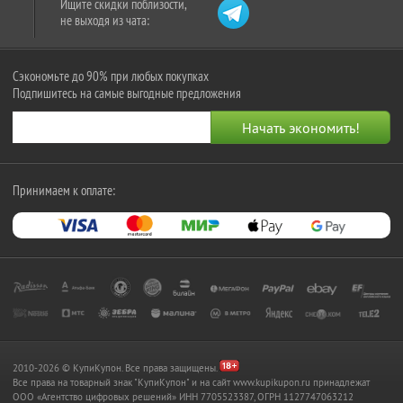
Ищите скидки поблизости,
не выходя из чата:
Сэкономьте до 90% при любых покупках
Подпишитесь на самые выгодные предложения
Принимаем к оплате:
2010-2026 © КупиКупон. Все права защищены.
Все права на товарный знак "КупиКупон" и на сайт www.kupikupon.ru принадлежат
OOO «Агентство цифровых решений» ИНН 7705523387, ОГРН 1127747063212