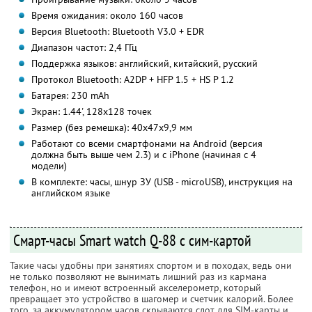
Время ожидания: около 160 часов
Версия Bluetooth: Bluetooth V3.0 + EDR
Диапазон частот: 2,4 ГГц
Поддержка языков: английский, китайский, русский
Протокол Bluetooth: A2DP + HFP 1.5 + HS P 1.2
Батарея: 230 mAh
Экран: 1.44', 128х128 точек
Размер (без ремешка): 40х47х9,9 мм
Работают со всеми смартфонами на Android (версия
должна быть выше чем 2.3) и с iPhone (начиная с 4
модели)
В комплекте: часы, шнур ЗУ (USB - microUSB), инструкция на
английском языке
Смарт-часы Smart watch Q-88 с сим-картой
Такие часы удобны при занятиях спортом и в походах, ведь они
не только позволяют не вынимать лишний раз из кармана
телефон, но и имеют встроенный акселерометр, который
превращает это устройство в шагомер и счетчик калорий. Более
того, за аккумулятором часов скрываются слот для SIM-карты и