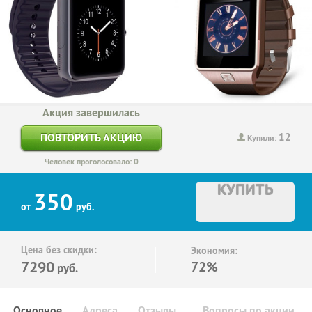
Акция завершилась
12
ПОВТОРИТЬ АКЦИЮ
Купили:
Человек проголосовало: 0
КУПИТЬ
350
от
руб.
Цена без скидки:
Экономия:
7290
72%
руб.
Основное
Адреса
Отзывы
Вопросы по акции