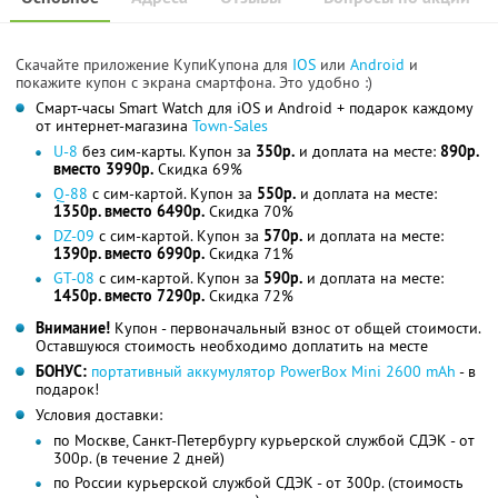
Скачайте приложение КупиКупона для
IOS
или
Android
и
покажите купон с экрана смартфона. Это удобно :)
Смарт-часы Smart Watch для iOS и Android + подарок каждому
от интернет-магазина
Town-Sales
U-8
без сим-карты. Купон за
350р.
и доплата на месте:
890р.
вместо 3990р.
Скидка 69%
Q-88
с сим-картой. Купон за
550р.
и доплата на месте:
1350р. вместо 6490р.
Скидка 70%
DZ-09
с сим-картой. Купон за
570р.
и доплата на месте:
1390р. вместо 6990р.
Скидка 71%
GT-08
с сим-картой. Купон за
590р.
и доплата на месте:
1450р. вместо 7290р.
Скидка 72%
Внимание!
Купон - первоначальный взнос от общей стоимости.
Оставшуюся стоимость необходимо доплатить на месте
БОНУС:
портативный аккумулятор PowerBox Mini 2600 mAh
- в
подарок!
Условия доставки:
по Москве, Санкт-Петербургу курьерской службой СДЭК - от
300р. (в течение 2 дней)
по России курьерской службой СДЭК - от 300р. (стоимость