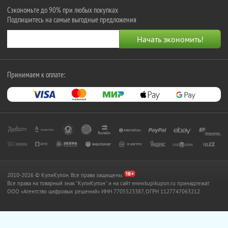
Сэкономьте до 90% при любых покупках
Подпишитесь на самые выгодные предложения
Принимаем к оплате:
2010-2026 © КупиКупон. Все права защищены.
Все права на товарный знак "КупиКупон" и на сайт www.kupikupon.ru принадлежат
OOO «Агентство цифровых решений» ИНН 7705523387, ОГРН 1127747063212