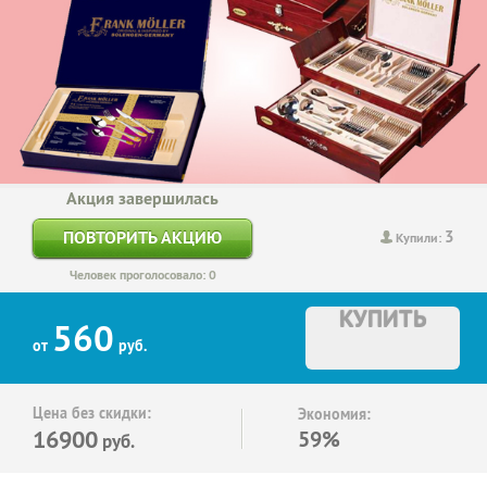
Акция завершилась
3
ПОВТОРИТЬ АКЦИЮ
Купили:
Человек проголосовало: 0
КУПИТЬ
560
от
руб.
Цена без скидки:
Экономия:
16900
59%
руб.