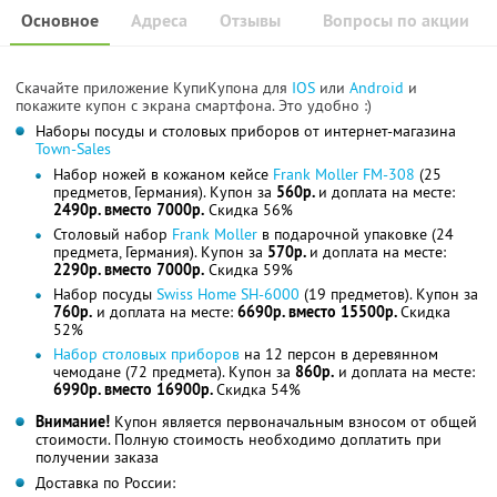
Основное
Адреса
Отзывы
Вопросы по акции
Скачайте приложение КупиКупона для
IOS
или
Android
и
покажите купон с экрана смартфона. Это удобно :)
Наборы посуды и столовых приборов от интернет-магазина
Town-Sales
Набор ножей в кожаном кейсе
Frank Moller FM-308
(25
предметов, Германия). Купон за
560р.
и доплата на месте:
2490р. вместо 7000р.
Скидка 56%
Столовый набор
Frank Moller
в подарочной упаковке (24
предмета, Германия). Купон за
570р.
и доплата на месте:
2290р. вместо 7000р.
Скидка 59%
Набор посуды
Swiss Home SH-6000
(19 предметов). Купон за
760р.
и доплата на месте:
6690р. вместо 15500р.
Скидка
52%
Набор столовых приборов
на 12 персон в деревянном
чемодане (72 предмета). Купон за
860р.
и доплата на месте:
6990р. вместо 16900р.
Скидка 54%
Внимание!
Купон является первоначальным взносом от общей
стоимости. Полную стоимость необходимо доплатить при
получении заказа
Доставка по России: