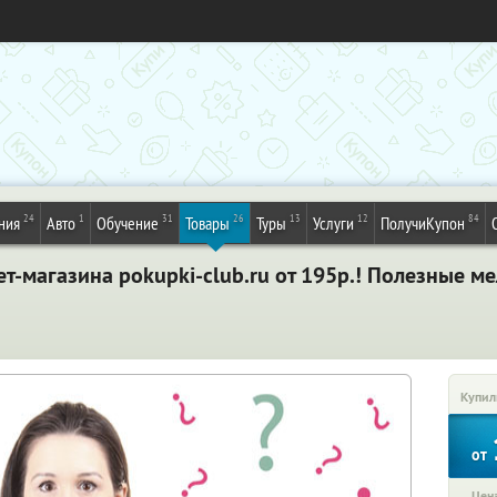
24
1
31
26
13
12
84
ния
Авто
Обучение
Товары
Туры
Услуги
ПолучиКупон
т-магазина pokupki-club.ru от 195р.! Полезные ме
Купил
от
Цена