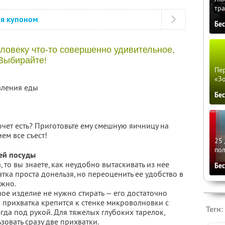
тра
ся купоном
Бе
еловеку что-то совершенно удивительное,
 Выбирайте!
Пер
«З
вления еды
Бе
чет есть? Приготовьте ему смешную яичницу на
ем все съест!
25 
по
ей посуды
, то вы знаете, как неудобно вытаскивать из нее
Бе
атка проста донельзя, но переоценить ее удобство в
жно.
вое изделие не нужно стирать — его достаточно
 прихватка крепится к стенке микроволновки с
Теги:
гда под рукой. Для тяжелых глубоких тарелок,
зовать сразу две прихватки.