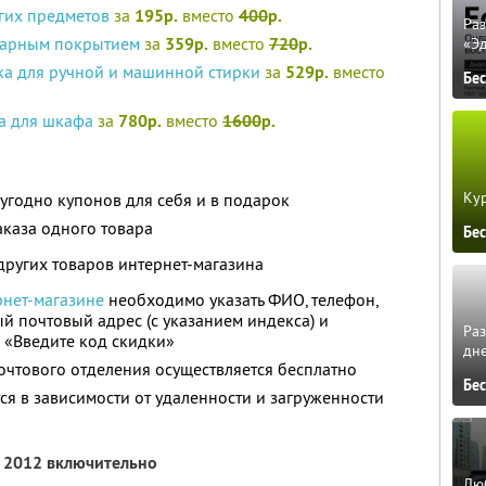
гих предметов
за
195р.
вместо
400
р.
Ра
гарным покрытием
за
359р.
вместо
720
р.
«Э
ка для ручной и машинной стирки
за
529р.
вместо
Бе
а для шкафа
за
780р.
вместо
1600
р.
Кур
угодно купонов для себя и в подарок
аказа одного товара
Бе
других товаров интернет-магазина
рнет-магазине
необходимо указать ФИО, телефон,
й почтовый адрес (с указанием индекса) и
Ра
 «Введите код скидки»
дне
почтового отделения осуществляется бесплатно
Бе
ся в зависимости от удаленности и загруженности
я 2012 включительно
Люб