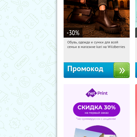
-30
%
Обувь, одежда и сумки для всей
12:52:00
Получили:
31
семьи в магазине kari на Wildberries
Россия
Промокод