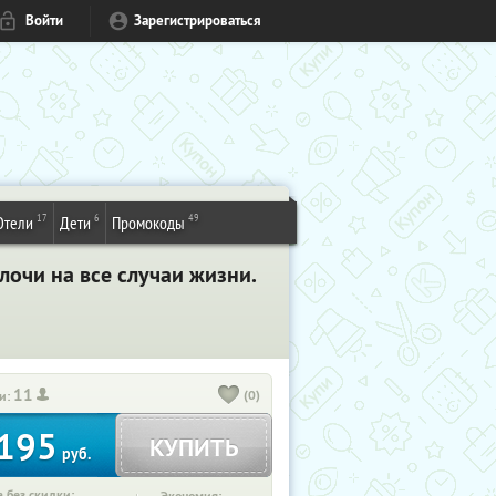
Войти
Зарегистрироваться
17
6
49
Отели
Дети
Промокоды
лочи на все случаи жизни.
11
(0)
и:
195
КУПИТЬ
руб.
 без скидки: