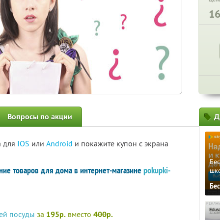
1
Вопросы по акции
Д
а для
IOS
или
Android
и покажите купон с экрана
Бе
ение товаров для дома в интернет-магазине
pokupki-
шк
Бе
чей посуды
за
195р.
вместо
400
р.