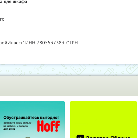
ха для шкафа
го
ройИнвест",
ИНН 7805537383
, ОГРН