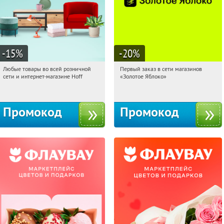
-15
%
-20
%
Любые товары во всей розничной
Первый заказ в сети магазинов
12:52:00
Получили:
83
12:52:00
Получи первым!
сети и интернет-магазине Hoff
«Золотое Яблоко»
Москва, 1-й Волоколамский проезд,
Россия
10с1
Промокод
Промокод