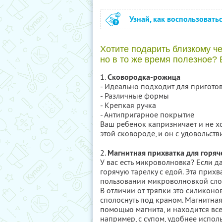
Узнай, как воспользовать
Хотите подарить близкому ч
но в то же время полезное?
1.
Сковородка-рожица
- Идеально подходит для пригото
- Различные формы
- Крепкая ручка
- Антипригарное покрытие
Ваш ребенок капризничает и не хо
этой сковороде, и он с удовольстви
2.
Магнитная прихватка для горяч
У вас есть микроволновка? Если да
горячую тарелку с едой. Эта прихв
пользовании микроволновкой сло
В отличии от тряпки это силиконо
сполоснуть под краном. Магнитная
помощью магнита, и находится все
например, с супом, удобнее исполь