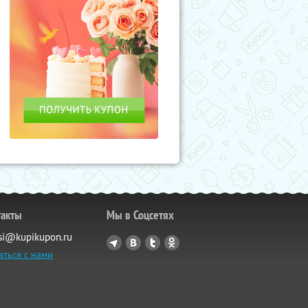
такты
Мы в Соцсетях
si@kupikupon.ru
аться с нами