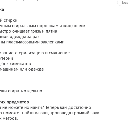
Тов
ка
й стирки
бычным стиральным порошкам и жидкостям
ыстро очищает грязь и пятна
аммов одежды за раз
ены пластмассовыми заклепками
ливание, стерилизацию и смягчение
актерии
, без химикатов
м машинам или одежде
щи стирать отдельно.
гих предметов
 не можете их найти? Теперь вам достаточно
ер поможет найти ключи, произведя громкий звук.
х метров.