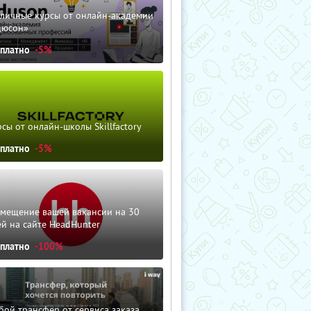
зличные курсы от онлайн-академии
дюсон»
сплатно
-5%
сы от онлайн-школы Skillfactory
сплатно
-5%
змещение вашей вакансии на 30
й на сайте HeadHunter
сплатно
-100%
ой трансфер от сервиса заказа