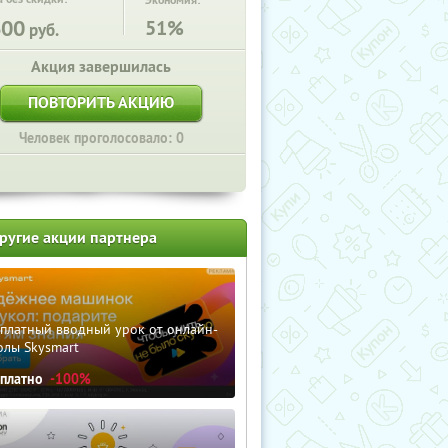
Экономия:
600
51%
руб.
Акция завершилась
ПОВТОРИТЬ АКЦИЮ
Человек проголосовало: 0
ругие акции партнера
сплатный вводный урок от онлайн-
олы Skysmart
сплатно
-100%