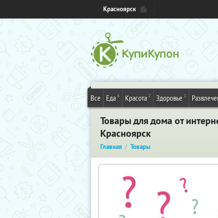
Красноярск
6
2
1
Все
Еда
Красота
Здоровье
Развлече
Товары для дома от интерне
Красноярск
Главная
Товары