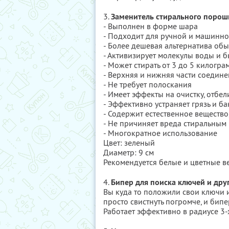
3.
Заменитель стирального порош
- Выполнен в форме шара
- Подходит для ручной и машинно
- Более дешевая альтернатива о
- Активизирует молекулы воды и б
- Может стирать от 3 до 5 килогр
- Верхняя и нижняя части соедин
- Не требует полоскания
- Имеет эффекты на очистку, отбе
- Эффективно устраняет грязь и б
- Содержит естественное вещество
- Не причиняет вреда стиральны
- Многократное использование
Цвет: зеленый
Диаметр: 9 см
Рекомендуется белые и цветные ве
4.
Бипер для поиска ключей и дру
Вы куда то положили свои ключи и
просто свистнуть погромче, и бип
Работает эффективно в радиусе 3-