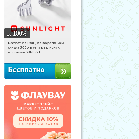
100
%
до
Бесплатная изящная подвеска или
12:52:00
Получили:
73
скидка 500р. в сети ювелирных
Россия
магазинов SUNLIGHT
Бесплатно