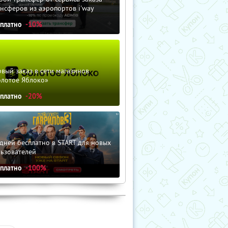
нсферов из аэропортов i'way
сплатно
-10%
вый заказ в сети магазинов
олотое Яблоко»
сплатно
-20%
дней бесплатно в START для новых
льзователей
сплатно
-100%