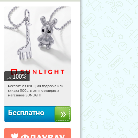
100
%
до
Бесплатная изящная подвеска или
11:41:52
Получили:
74
скидка 500р. в сети ювелирных
Россия
магазинов SUNLIGHT
Бесплатно