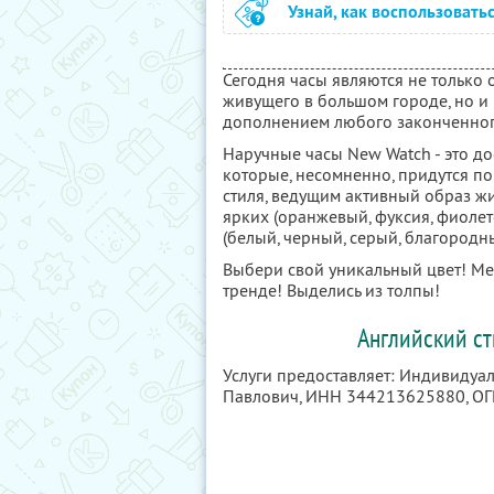
Узнай, как воспользовать
Сегодня часы являются не только 
живущего в большом городе, но и
дополнением любого законченног
Наручные часы New Watch - это до
которые, несомненно, придутся п
стиля, ведущим активный образ ж
ярких (оранжевый, фуксия, фиоле
(белый, черный, серый, благород
Выбери свой уникальный цвет! Мен
тренде! Выделись из толпы!
Английский ст
Услуги предоставляет: Индивиду
Павлович,
ИНН 344213625880
, О