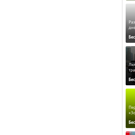
Ра
дне
Бе
Люб
тра
Бе
Пер
«З
Бе