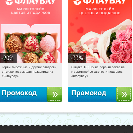
-20
%
-33
%
Торты, пирожные и другие сладости,
Скидка 1000р. на первый заказ на
11:41:52
Получили:
6
11:41:52
Получили:
18
а также товары для праздника на
маркетплейсе цветов и подарков
Россия
Россия
«Флаувау»
«Флаувау»
Промокод
Промокод