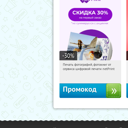
-30
%
Печать фотографий, фотокниг от
11:41:52
Получили:
4
сервиса цифровой печати netPrint
Россия
Промокод