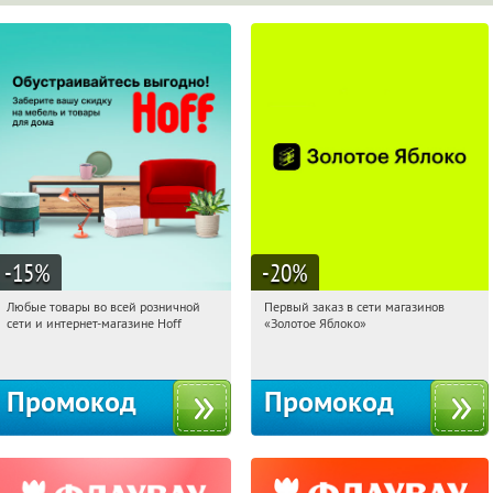
-15
%
-20
%
Любые товары во всей розничной
Первый заказ в сети магазинов
11:41:52
Получили:
83
11:41:52
Получи первым!
сети и интернет-магазине Hoff
«Золотое Яблоко»
Москва, 1-й Волоколамский проезд,
Россия
10с1
Промокод
Промокод