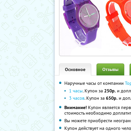
Основное
Отзывы
Наручные часы от компании
To
1 часы
. Купон за
250р.
и допл
3 часов
. Купон за
650р.
и допл
Внимание!
Купон является пер
стоимость необходимо доплатит
Вы можете приобрести неограни
Купон действует на одного чел