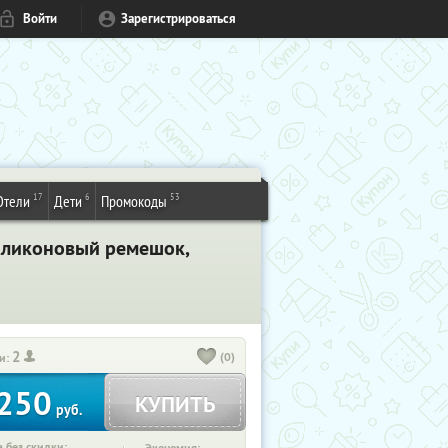
Войти
Зарегистрироваться
17
6
53
Отели
Дети
Промокоды
силиконовый ремешок,
2
(0)
и:
250
КУПИТЬ
руб.
 без скидки: