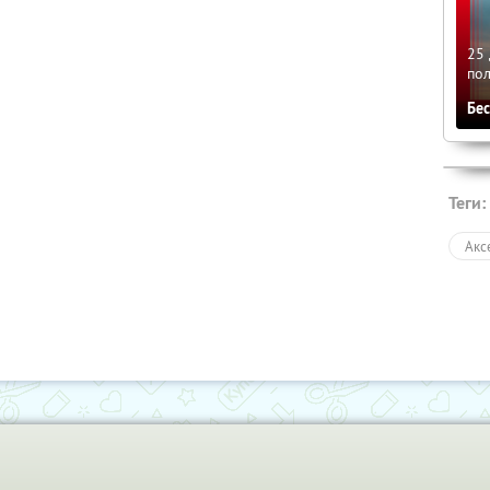
25 
по
Бе
Теги:
Акс