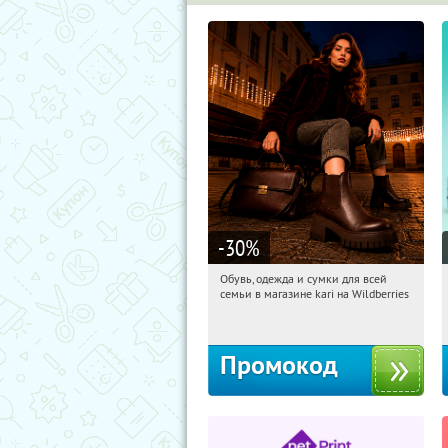
-30
%
Обувь, одежда и сумки для всей
11:41:52
Получили:
32
семьи в магазине kari на Wildberries
Россия
Промокод