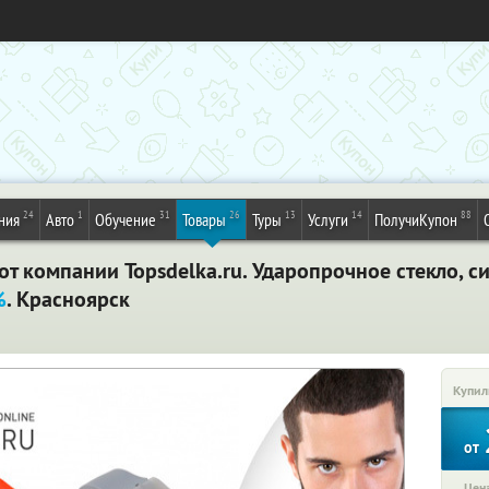
24
1
31
26
13
14
88
ния
Авто
Обучение
Товары
Туры
Услуги
ПолучиКупон
т компании Topsdelka.ru. Ударопрочное стекло, 
%
. Красноярск
Купил
от
Цена