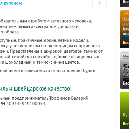
Бе
ся купоном
обязательным атрибутом активного человека,
 неотъемлемым аксессуаром, деталью и
Бе
о образа.
шк
ступные, практичные, яркие, летние модели,
Бе
о вкусу поклонникам и поклонницам спортивного
изни. Представлены в широкой цветовой гамме: от
товый, синий) до спокойных, более официальных
ные шоколадный и тёмно-синий) цветов.
Ра
яй цвета в зависимости от настроения! Будь в
«Э
Бе
иль и швейцарское качество!
альный предприниматель Трофимов Валерий
ГРН 309345919100054
Кур
Бе