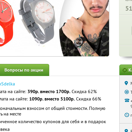
5
Вопросы по акции
К
pSdelka
ата на сайте:
390р. вместо 1700р.
Скидка 62%
ата на сайте:
1090р. вместо 5100р.
Скидка 66%
воначальным взносом от общей стоимости. Полную
ь на месте
ченное количество купонов для себя и в подарок
овека