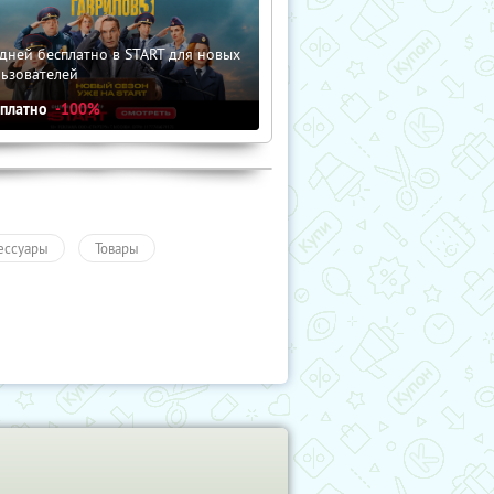
дней бесплатно в START для новых
льзователей
сплатно
-100%
ессуары
Товары