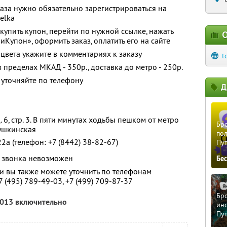
за нужно обязательно зарегистрироваться на
elka
упить купон, перейти по нужной ссылке, нажать
О
иКупон», оформить заказ, оплатить его на сайте
цвета укажите в комментариях к заказу
t
 пределах МКАД - 350р., доставка до метро - 250р.
уточняйте по телефону
Д
. 6, стр. 3. В пяти минутах ходьбы пешком от метро
Бро
Пушкинская
пол
 22а (телефон: +7 (8442) 38-82-67)
Пу
 звонка невозможен
Бе
 вы также можете уточнить по телефонам
7 (495) 789-49-03, +7 (499) 709-87-37
Бро
2013 включительно
ино
Пу