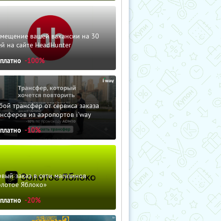
змещение вашей вакансии на 30
й на сайте HeadHunter
сплатно
-100%
ой трансфер от сервиса заказа
нсферов из аэропортов i'way
сплатно
-10%
вый заказ в сети магазинов
олотое Яблоко»
сплатно
-20%