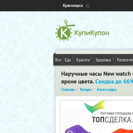
Красноярск
7
2
1
Все
Еда
Красота
Здоровье
Развлече
Наручные часы New watch о
яркие цвета.
Скидка до 66
Главная
Товары
Аксессуары