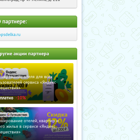
 партнере:
opsdelka.ru
ругие акции партнера
нирование отеля для всех
ьзователей сервиса «Яндекс
тешествия»
сплатно
-10%
нирование отелей, квартир и
го жилья в сервисе «Яндекс
тешествия»