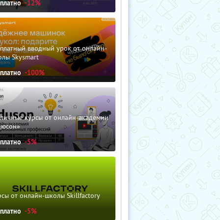
сплатно
-12%
сплатный вводный урок от онлайн-
олы Skysmart
сплатно
-100%
зличные курсы от онлайн-академии
дюсон»
сплатно
-5%
сы от онлайн-школы Skillfactory
сплатно
-5%