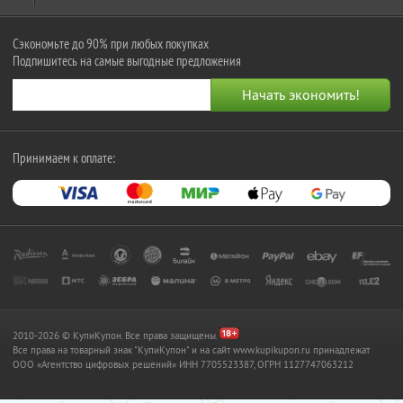
Сэкономьте до 90% при любых покупках
Подпишитесь на самые выгодные предложения
Принимаем к оплате:
2010-2026 © КупиКупон. Все права защищены.
Все права на товарный знак "КупиКупон" и на сайт www.kupikupon.ru принадлежат
OOO «Агентство цифровых решений» ИНН 7705523387, ОГРН 1127747063212