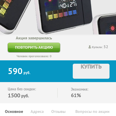
Акция завершилась
52
ПОВТОРИТЬ АКЦИЮ
Купили:
Человек проголосовало: 0
КУПИТЬ
590
руб.
Цена без скидки:
Экономия:
1500
61%
руб.
Основное
Адреса
Отзывы
Вопросы по акции