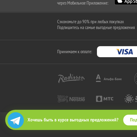
через Мобильное Приложение:
Сэкономьте до 90% при любых покупках
Подпишитесь на самые выгодные предложения
Принимаем к оплате:
Под
Хочешь быть в курсе выгодных предложений?
2010-2026 © КупиКупон. Все права защищены.
Все права на товарный знак "КупиКупон" и на сайт