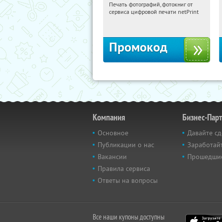
Печать фотографий, фотокниг от
12:22:19
Получили:
4
сервиса цифровой печати netPrint
Россия
Промокод
Компания
Бизнес-Пар
Основное
Давайте сд
Публикации о нас
Заработайт
Вакансии
Прошедши
Правила сервиса
Ответы на вопросы
Все наши купоны доступны