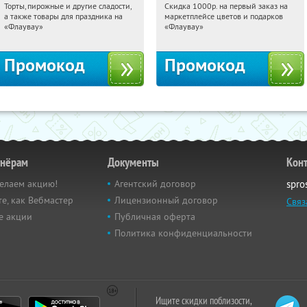
Торты, пирожные и другие сладости,
Скидка 1000р. на первый заказ на
12:22:19
Получили:
6
12:22:19
Получили:
18
а также товары для праздника на
маркетплейсе цветов и подарков
Россия
Россия
«Флаувау»
«Флаувау»
Промокод
Промокод
тнёрам
Документы
Кон
елаем акцию!
Агентский договор
spro
е, как Вебмастер
Лицензионный договор
Связ
е акции
Публичная оферта
Политика конфиденциальности
Ищите скидки поблизости,