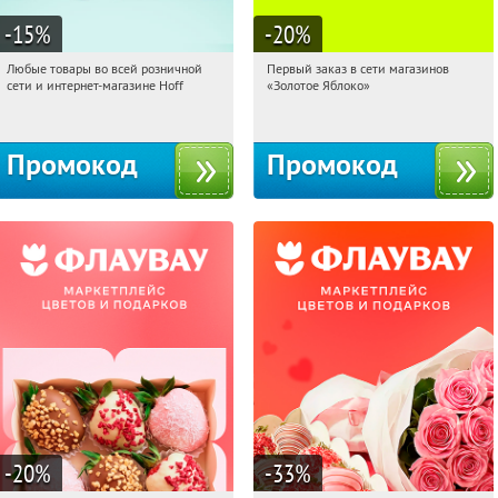
-15
%
-20
%
Любые товары во всей розничной
Первый заказ в сети магазинов
12:22:19
Получили:
83
12:22:19
Получи первым!
сети и интернет-магазине Hoff
«Золотое Яблоко»
Москва, 1-й Волоколамский проезд,
Россия
10с1
Промокод
Промокод
-20
%
-33
%