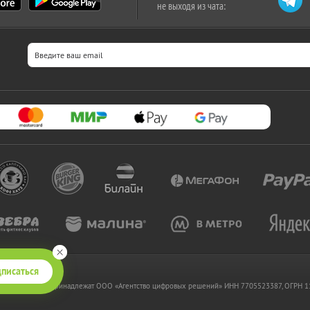
не выходя из чата:
писаться
 www.kupikupon.ru принадлежат OOO «Агентство цифровых решений» ИНН 7705523387, ОГРН