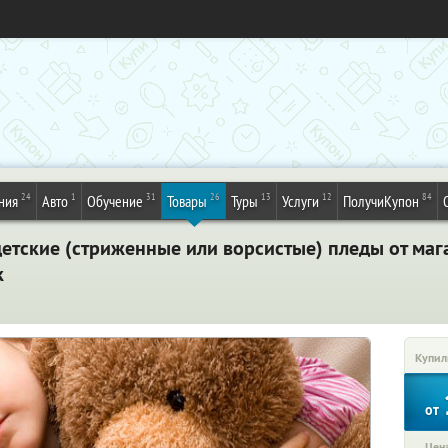
24
1
31
26
13
12
84
ния
Авто
Обучение
Товары
Туры
Услуги
ПолучиКупон
етские (стриженные или ворсистые) пледы от маг
к
Купил
от
Цена