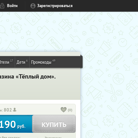
Войти
Зарегистрироваться
17
6
49
Отели
Дети
Промокоды
азина «Тёплый дом».
802
(0)
и:
190
КУПИТЬ
руб.
 без скидки: