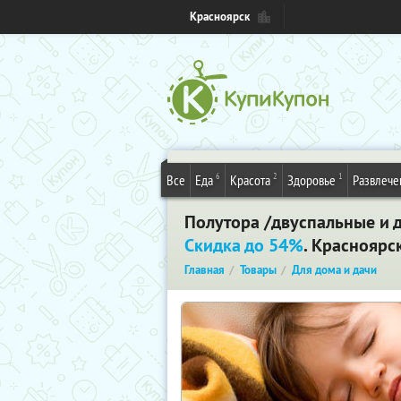
Красноярск
6
2
1
Все
Еда
Красота
Здоровье
Развлече
Полутора /двуспальные и д
Скидка до 54%
. Красноярс
Главная
Товары
Для дома и дачи