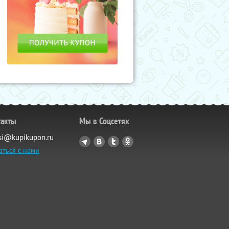
такты
Мы в Соцсетях
si@kupikupon.ru
аться с нами