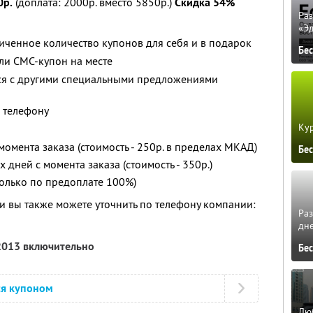
0р.
(доплата: 2000р. вместо 5850р.)
Скидка 54%
Ра
«Э
ченное количество купонов для себя и в подарок
Бе
ли СМС-купон на месте
тся с другими специальными предложениями
 телефону
Кур
 момента заказа (стоимость - 250р. в пределах МКАД)
Бе
х дней с момента заказа (стоимость - 350р.)
только по предоплате 100%)
 вы также можете уточнить по телефону компании:
Ра
дне
 2013 включительно
Бе
ся купоном
Люб