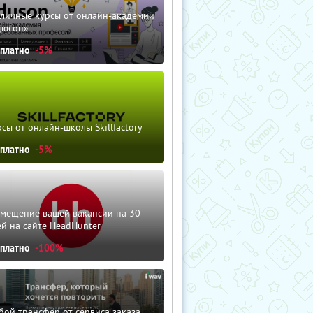
зличные курсы от онлайн-академии
дюсон»
сплатно
-5%
сы от онлайн-школы Skillfactory
сплатно
-5%
змещение вашей вакансии на 30
й на сайте HeadHunter
сплатно
-100%
ой трансфер от сервиса заказа