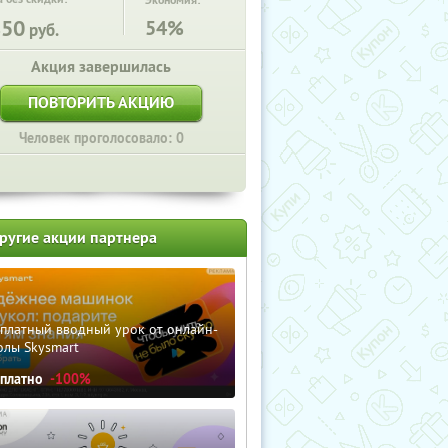
Экономия:
850
54%
руб.
Акция завершилась
ПОВТОРИТЬ АКЦИЮ
Человек проголосовало: 0
ругие акции партнера
сплатный вводный урок от онлайн-
олы Skysmart
сплатно
-100%