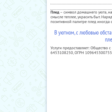
Плед
– символ домашнего уюта, н
смысле теплее, украсить быт. Нар
позитивной палитре плед иногда 
В уютном, с любовью обст
пл
Услуги предоставляет: Общество с
6453108250
, ОГРН 10964530075