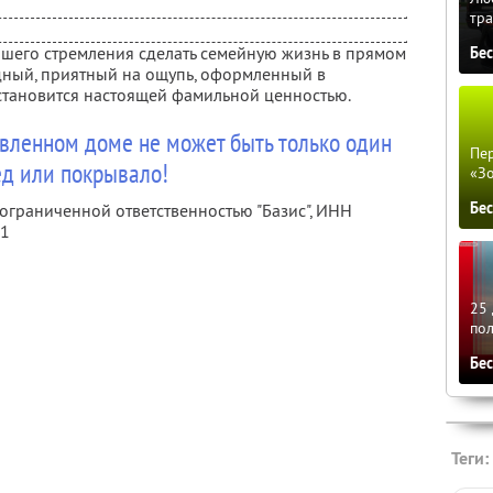
тра
ашего стремления сделать семейную жизнь в прямом
Бе
ядный, приятный на ощупь, оформленный в
становится настоящей фамильной ценностью.
авленном доме не может быть только один
Пер
ед или покрывало!
«З
Бе
 ограниченной ответственностью "Базис",
ИНН
51
25 
по
Бе
Теги: