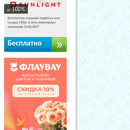
100
%
до
Бесплатная изящная подвеска или
12:22:19
Получили:
73
скидка 500р. в сети ювелирных
Россия
магазинов SUNLIGHT
Бесплатно