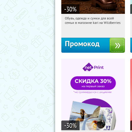
-30
%
Обувь, одежда и сумки для всей
12:22:19
Получили:
31
семьи в магазине kari на Wildberries
Россия
Промокод
-30
%