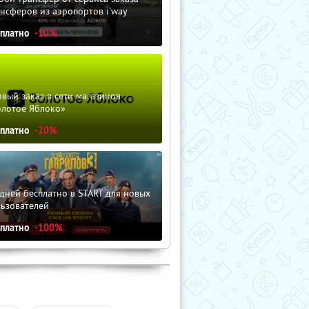
нсферов из аэропортов i'way
сплатно
-10%
вый заказ в сети магазинов
олотое Яблоко»
сплатно
-20%
дней бесплатно в START для новых
льзователей
сплатно
-100%