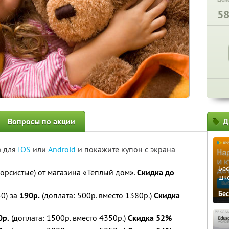
5
Вопросы по акции
Д
а для
IOS
или
Android
и покажите купон с экрана
Бе
орсистые) от магазина «Тёплый дом».
Скидка до
шк
Бе
0) за
190р.
(доплата: 500р. вместо 1380р.)
Скидка
0р.
(доплата: 1500р. вместо 4350р.)
Скидка 52%